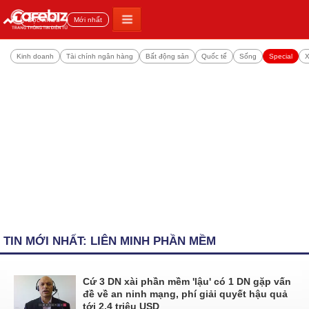
Đọc nhiều
Mới nhất
Kinh doanh
Tài chính ngân hàng
Bất động sản
Quốc tế
Sống
Special
X
TIN MỚI NHẤT: LIÊN MINH PHẦN MỀM
Cứ 3 DN xài phần mềm 'lậu' có 1 DN gặp vấn
đề về an ninh mạng, phí giải quyết hậu quả
tới 2,4 triệu USD