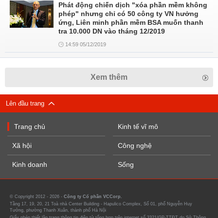
Phát động chiến dịch "xóa phần mềm không
phép" nhưng chỉ có 50 công ty VN hưởng
ứng, Liên minh phần mềm BSA muốn thanh
tra 10.000 DN vào tháng 12/2019
14:59 05/12/2019
Xem thêm
Lên đầu trang
Trang chủ
Kinh tế vĩ mô
Xã hội
Công nghệ
Kinh doanh
Sống
© Copyright 2012 - 2026 -
Công ty Cổ phần VCCorp.
Tầng 17, 19, 20, 21 Toà nhà Center Building - Hapulico Complex, Số 01, phố Nguyễn Huy
Tưởng, phường Thanh Xuân, thành phố Hà Nội
Giấy phép thiết lập trang thông tin điện tử tổng hợp trên internet số 3321/GP-TTĐT do Sở Thông