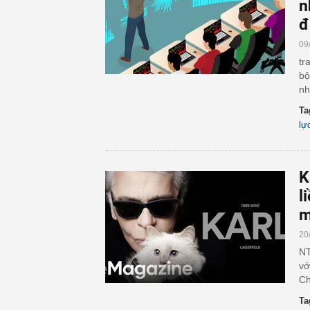
n
đ
09
tr
bộ
nh
Ta
lự
K
l
m
20
NT
vớ
Ch
Ta