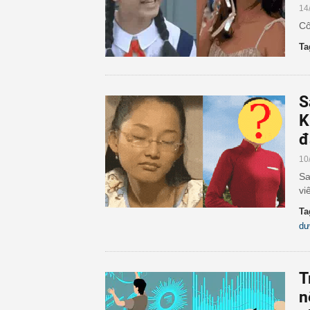
14
Cô
Ta
S
K
đ
10
Sa
vi
Ta
dư
T
n