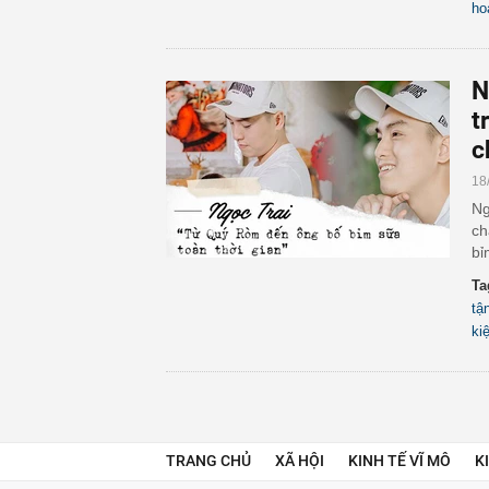
ho
N
t
c
18
Ng
ch
bỉ
Ta
tậ
ki
TRANG CHỦ
XÃ HỘI
KINH TẾ VĨ MÔ
K