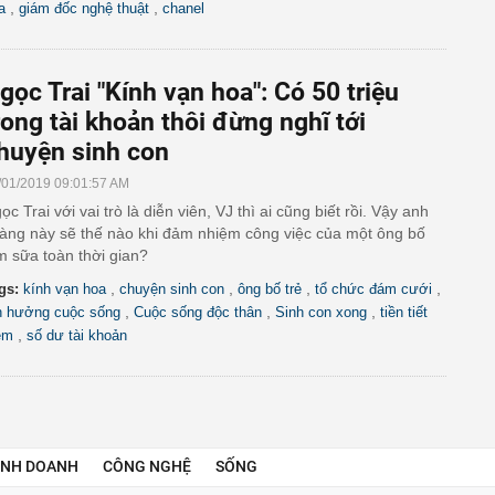
,
,
a
giám đốc nghệ thuật
chanel
gọc Trai "Kính vạn hoa": Có 50 triệu
rong tài khoản thôi đừng nghĩ tới
huyện sinh con
/01/2019 09:01:57 AM
ọc Trai với vai trò là diễn viên, VJ thì ai cũng biết rồi. Vậy anh
àng này sẽ thế nào khi đảm nhiệm công việc của một ông bố
m sữa toàn thời gian?
,
,
,
,
gs:
kính vạn hoa
chuyện sinh con
ông bố trẻ
tổ chức đám cưới
,
,
,
n hưởng cuộc sống
Cuộc sống độc thân
Sinh con xong
tiền tiết
,
ệm
số dư tài khoản
INH DOANH
CÔNG NGHỆ
SỐNG