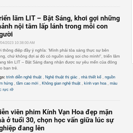
riển lãm LIT – Bật Sáng, khơi gợi những
ảnh nội tâm lấp lánh trong mỗi con
gười
/04/2023 10:38:00 AM
i thông điệp đầy ý nghĩa: 'Mình phải tỏa sáng thực sự bên
ong, chứ không đợi ai đó có nguồn sáng soi cho mình!', triển lãm
ng tên LIT – Bật Sáng đang nhận được sự yêu mến của đông
o bạn trẻ.
,
,
,
gs:
trình diễn nghệ thuật
Nghệ thuật thị giác
nhà thiết kế
nguồn
,
,
,
,
m hứng
tầm cao mới
Không gian nghệ thuật
kính vạn hoa
màu
c rực rỡ
iễn viên phim Kính Vạn Hoa đẹp mặn
à ở tuổi 30, chọn học vấn giữa lúc sự
ghiệp đang lên