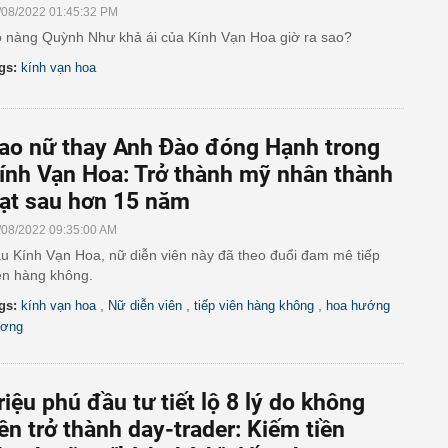
/08/2022 01:45:32 PM
 nàng Quỳnh Như khả ái của Kính Vạn Hoa giờ ra sao?
gs:
kính vạn hoa
ao nữ thay Anh Đào đóng Hạnh trong
ính Vạn Hoa: Trở thành mỹ nhân thành
ạt sau hơn 15 năm
/08/2022 09:35:00 AM
u Kính Vạn Hoa, nữ diễn viên này đã theo đuổi đam mê tiếp
ên hàng không.
,
,
,
gs:
kính vạn hoa
Nữ diễn viên
tiếp viên hàng không
hoa hướng
ơng
riệu phú đầu tư tiết lộ 8 lý do không
ên trở thành day-trader: Kiếm tiền