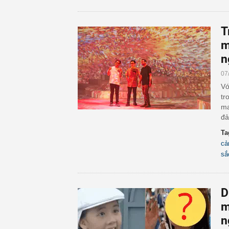
T
m
n
07
Vớ
tr
ma
đả
Ta
cả
sắ
D
m
n