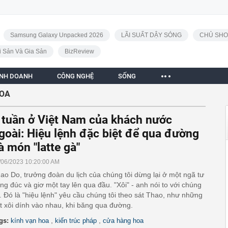
Samsung Galaxy Unpacked 2026
LÃI SUẤT DẬY SÓNG
CHỦ SHO
i Sản Và Gia Sản
BizReview
INH DOANH
CÔNG NGHỆ
SỐNG
HOA
 tuần ở Việt Nam của khách nước
goài: Hiệu lệnh đặc biệt để qua đường
à món "latte gà"
/06/2023 10:20:00 AM
ao Do, trưởng đoàn du lịch của chúng tôi dừng lại ở một ngã tư
ng đúc và giơ một tay lên qua đầu. "Xôi" - anh nói to với chúng
i. Đó là "hiệu lệnh" yêu cầu chúng tôi theo sát Thao, như những
t xôi dính vào nhau, khi băng qua đường.
,
,
gs:
kính vạn hoa
kiến trúc pháp
cửa hàng hoa