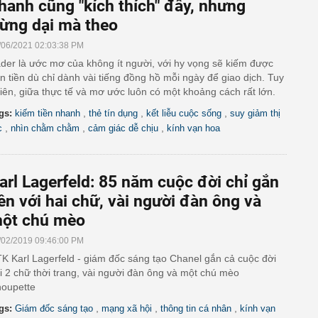
hanh cũng "kích thích" đấy, nhưng
ừng dại mà theo
/06/2021 02:03:38 PM
ader là ước mơ của không ít người, với hy vọng sẽ kiếm được
n tiền dù chỉ dành vài tiếng đồng hồ mỗi ngày để giao dịch. Tuy
iên, giữa thực tế và mơ ước luôn có một khoảng cách rất lớn.
,
,
,
gs:
kiếm tiền nhanh
thẻ tín dụng
kết liễu cuộc sống
suy giảm thị
,
,
,
c
nhìn chằm chằm
cảm giác dễ chịu
kính vạn hoa
arl Lagerfeld: 85 năm cuộc đời chỉ gắn
iền với hai chữ, vài người đàn ông và
ột chú mèo
/02/2019 09:46:00 PM
K Karl Lagerfeld - giám đốc sáng tạo Chanel gắn cả cuộc đời
i 2 chữ thời trang, vài người đàn ông và một chú mèo
oupette
,
,
,
gs:
Giám đốc sáng tạo
mạng xã hội
thông tin cá nhân
kính vạn