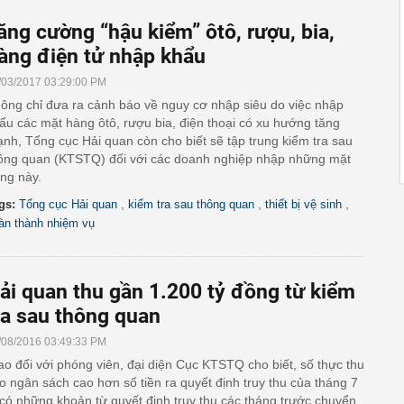
ăng cường “hậu kiểm” ôtô, rượu, bia,
àng điện tử nhập khẩu
/03/2017 03:29:00 PM
ông chỉ đưa ra cảnh báo về nguy cơ nhập siêu do việc nhập
ẩu các mặt hàng ôtô, rượu bia, điện thoại có xu hướng tăng
nh, Tổng cục Hải quan còn cho biết sẽ tập trung kiểm tra sau
ông quan (KTSTQ) đối với các doanh nghiệp nhập những mặt
ng này.
,
,
,
gs:
Tổng cục Hải quan
kiểm tra sau thông quan
thiết bị vệ sinh
àn thành nhiệm vụ
ải quan thu gần 1.200 tỷ đồng từ kiểm
ra sau thông quan
/08/2016 03:49:33 PM
ao đổi với phóng viên, đại diện Cục KTSTQ cho biết, số thực thu
o ngân sách cao hơn số tiền ra quyết định truy thu của tháng 7
 có những khoản từ quyết định truy thu các tháng trước chuyển