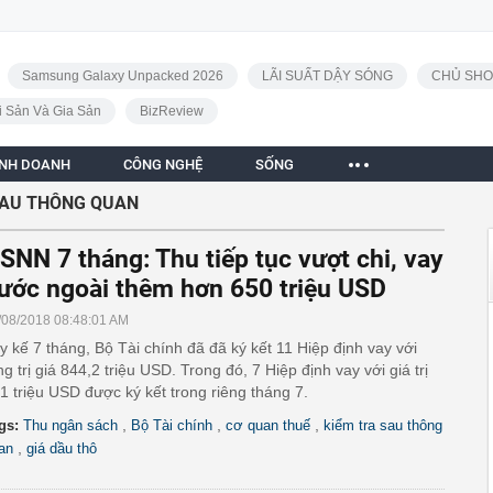
Samsung Galaxy Unpacked 2026
LÃI SUẤT DẬY SÓNG
CHỦ SHO
i Sản Và Gia Sản
BizReview
INH DOANH
CÔNG NGHỆ
SỐNG
SAU THÔNG QUAN
SNN 7 tháng: Thu tiếp tục vượt chi, vay
ước ngoài thêm hơn 650 triệu USD
/08/2018 08:48:01 AM
y kế 7 tháng, Bộ Tài chính đã đã ký kết 11 Hiệp định vay với
ng trị giá 844,2 triệu USD. Trong đó, 7 Hiệp định vay với giá trị
1 triệu USD được ký kết trong riêng tháng 7.
,
,
,
gs:
Thu ngân sách
Bộ Tài chính
cơ quan thuế
kiểm tra sau thông
,
an
giá dầu thô