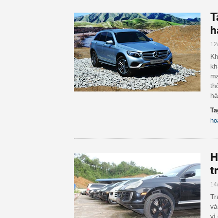
T
h
12
Kh
kh
mạ
th
hà
Ta
ho
H
t
14
Tr
và
vì