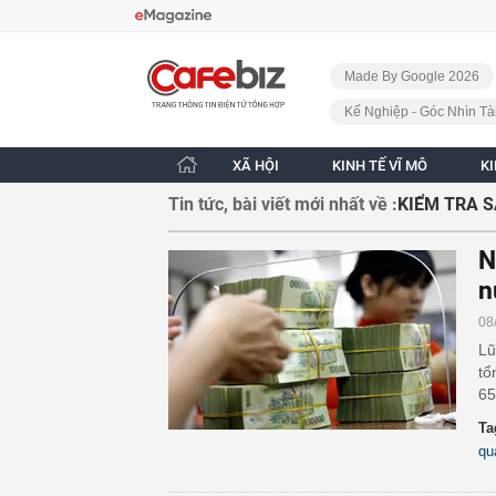
Bỏ qua điều hướng
CafeBiz - Trang chủ
Made By Google 2026
Kế Nghiệp - Góc Nhìn Tà
XÃ HỘI
KINH TẾ VĨ MÔ
K
Tin tức, bài viết mới nhất về :
KIỂM TRA 
N
n
08
Lũ
tổ
65
Ta
qu