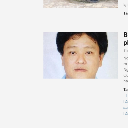
lại
Ta
B
p
11
Ng
ra
Ng
Cụ
hạ
Ta
,
T
hả
sa
hả