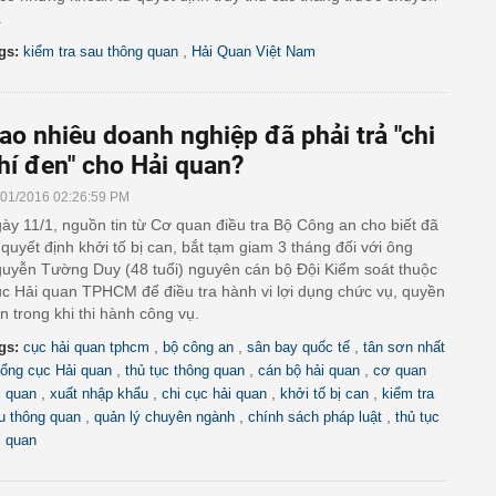
.
,
gs:
kiểm tra sau thông quan
Hải Quan Việt Nam
ao nhiêu doanh nghiệp đã phải trả "chi
hí đen" cho Hải quan?
/01/2016 02:26:59 PM
ày 11/1, nguồn tin từ Cơ quan điều tra Bộ Công an cho biết đã
 quyết định khởi tố bị can, bắt tạm giam 3 tháng đối với ông
uyễn Tường Duy (48 tuổi) nguyên cán bộ Đội Kiểm soát thuộc
c Hải quan TPHCM để điều tra hành vi lợi dụng chức vụ, quyền
n trong khi thi hành công vụ.
,
,
,
gs:
cục hải quan tphcm
bộ công an
sân bay quốc tế
tân sơn nhất
,
,
,
ổng cục Hải quan
thủ tục thông quan
cán bộ hải quan
cơ quan
,
,
,
,
i quan
xuất nhập khẩu
chi cục hải quan
khởi tố bị can
kiểm tra
,
,
,
u thông quan
quản lý chuyên ngành
chính sách pháp luật
thủ tục
i quan