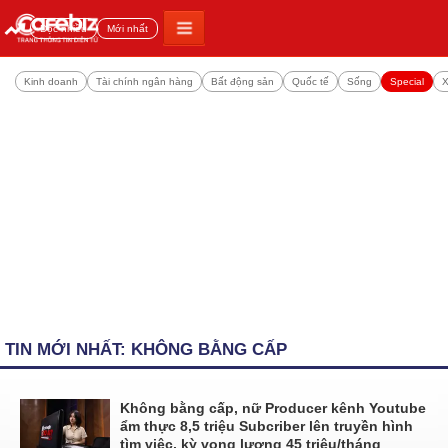
Đọc nhiều
Mới nhất
Kinh doanh
Tài chính ngân hàng
Bất động sản
Quốc tế
Sống
Special
X
TIN MỚI NHẤT: KHÔNG BẰNG CẤP
Không bằng cấp, nữ Producer kênh Youtube
ẩm thực 8,5 triệu Subcriber lên truyền hình
tìm việc, kỳ vọng lương 45 triệu/tháng