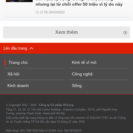
nhưng lại từ chối offer 50 triệu vì lý do này
17:05 29/10/2022
Xem thêm
Lên đầu trang
Trang chủ
Kinh tế vĩ mô
Xã hội
Công nghệ
Kinh doanh
Sống
© Copyright 2012 - 2026 -
Công ty Cổ phần VCCorp.
Tầng 17, 19, 20, 21 Toà nhà Center Building - Hapulico Complex, Số 01, phố Nguyễn Huy
Tưởng, phường Thanh Xuân, thành phố Hà Nội
Giấy phép thiết lập trang thông tin điện tử tổng hợp trên internet số 3321/GP-TTĐT do Sở Thông
tin và Truyền thông TP Hà Nội cấp ngày 03 tháng 07 năm 2019.
Điện thoại: 024 7309 5555 Máy lẻ 41294. Fax: 024-39743413