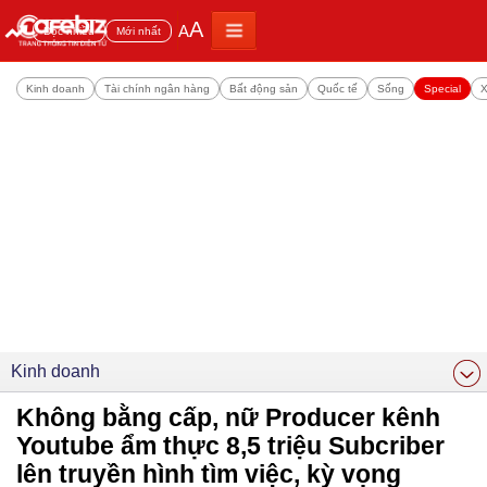
A
A
Đọc nhiều
Mới nhất
Kinh doanh
Tài chính ngân hàng
Bất động sản
Quốc tế
Sống
Special
X
Kinh doanh
Không bằng cấp, nữ Producer kênh
Youtube ẩm thực 8,5 triệu Subcriber
lên truyền hình tìm việc, kỳ vọng