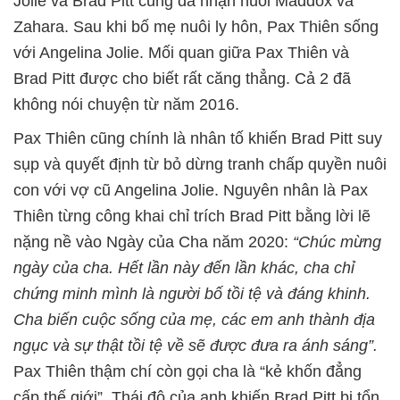
Jolie và Brad Pitt cũng đã nhận nuôi Maddox và
Zahara. Sau khi bố mẹ nuôi ly hôn, Pax Thiên sống
với Angelina Jolie. Mối quan giữa Pax Thiên và
Brad Pitt được cho biết rất căng thẳng. Cả 2 đã
không nói chuyện từ năm 2016.
Pax Thiên cũng chính là nhân tố khiến Brad Pitt suy
sụp và quyết định từ bỏ dừng tranh chấp quyền nuôi
con với vợ cũ Angelina Jolie. Nguyên nhân là Pax
Thiên từng công khai chỉ trích Brad Pitt bằng lời lẽ
nặng nề vào Ngày của Cha năm 2020:
“Chúc mừng
ngày của cha. Hết lần này đến lần khác, cha chỉ
chứng minh mình là người bố tồi tệ và đáng khinh.
Cha biến cuộc sống của mẹ, các em anh thành địa
ngục và sự thật tồi tệ về sẽ được đưa ra ánh sáng”.
Pax Thiên thậm chí còn gọi cha là “kẻ khốn đẳng
cấp thế giới”. Thái độ của anh khiến Brad Pitt bị tổn