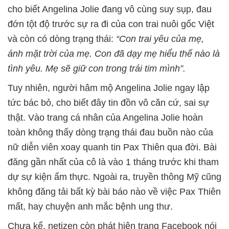
cho biết Angelina Jolie đang vô cùng suy sụp, đau
đớn tột độ trước sự ra đi của con trai nuôi gốc Việt
và còn có dòng trạng thái:
“Con trai yêu của mẹ,
ánh mặt trời của mẹ. Con đã dạy mẹ hiểu thế nào là
tình yêu. Mẹ sẽ giữ con trong trái tim mình”.
Tuy nhiên, người hâm mộ Angelina Jolie ngay lập
tức bác bỏ, cho biết đây tin đồn vô căn cứ, sai sự
thật. Vào trang cá nhân của Angelina Jolie hoàn
toàn không thấy dòng trạng thái đau buồn nào của
nữ diễn viên xoay quanh tin Pax Thiên qua đời. Bài
đăng gần nhất của cô là vào 1 tháng trước khi tham
dự sự kiện ẩm thực. Ngoài ra, truyền thông Mỹ cũng
không đăng tải bất kỳ bài báo nào về việc Pax Thiên
mất, hay chuyện anh mắc bệnh ung thư.
Chưa kể, netizen còn phát hiện trang Facebook nói