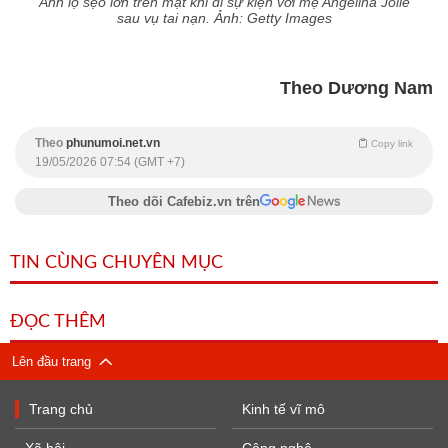
Anh lộ sẹo lớn trên mặt khi đi sự kiện với mẹ Angelina Jolie
sau vụ tai nạn. Ảnh: Getty Images
Theo Dương Nam
Theo
phunumoi.net.vn
Copy link
19/05/2026 07:54 (GMT +7)
Theo dõi Cafebiz.vn trên
TIN CÙNG CHUYÊN MỤC
ĐỌC THÊM
Lên đầu trang
Trang chủ
Kinh tế vĩ mô
Xã hội
Công nghệ