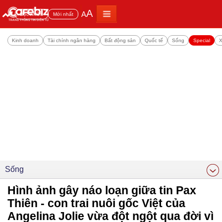
A
A
Đọc nhiều
Mới nhất
Kinh doanh
Tài chính ngân hàng
Bất động sản
Quốc tế
Sống
Special
X
Sống
Hình ảnh gây náo loạn giữa tin Pax
Thiên - con trai nuôi gốc Việt của
Angelina Jolie vừa đột ngột qua đời vì