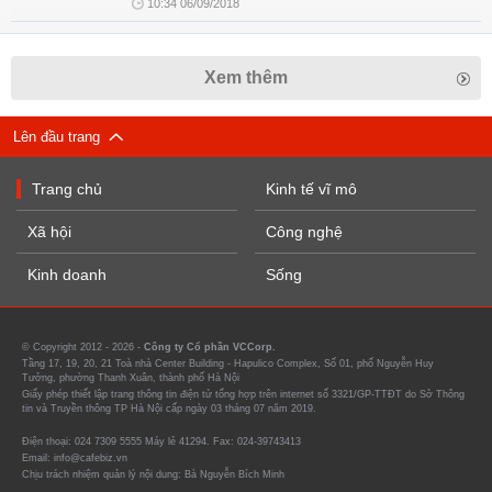
10:34 06/09/2018
Xem thêm
Lên đầu trang
Trang chủ
Kinh tế vĩ mô
Xã hội
Công nghệ
Kinh doanh
Sống
© Copyright 2012 - 2026 -
Công ty Cổ phần VCCorp.
Tầng 17, 19, 20, 21 Toà nhà Center Building - Hapulico Complex, Số 01, phố Nguyễn Huy
Tưởng, phường Thanh Xuân, thành phố Hà Nội
Giấy phép thiết lập trang thông tin điện tử tổng hợp trên internet số 3321/GP-TTĐT do Sở Thông
tin và Truyền thông TP Hà Nội cấp ngày 03 tháng 07 năm 2019.
Điện thoại: 024 7309 5555 Máy lẻ 41294. Fax: 024-39743413
Email: info@cafebiz.vn
Chịu trách nhiệm quản lý nội dung: Bà Nguyễn Bích Minh