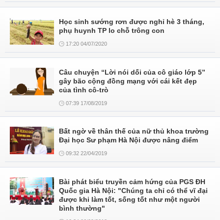
Học sinh sướng rơn được nghỉ hè 3 tháng,
phụ huynh TP lo chỗ trông con
17:20 04/07/2020
Câu chuyện “Lời nói dối của cô giáo lớp 5”
gây bão cộng đồng mạng với cái kết đẹp
của tình cô-trò
07:39 17/08/2019
Bất ngờ về thân thế của nữ thủ khoa trường
Đại học Sư phạm Hà Nội được nâng điểm
09:32 22/04/2019
Bài phát biểu truyền cảm hứng của PGS ĐH
Quốc gia Hà Nội: "Chúng ta chỉ có thể vĩ đại
được khi làm tốt, sống tốt như một người
bình thường"