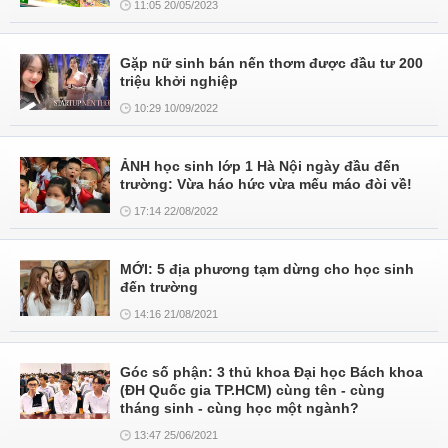
11:05 20/05/2023
Gặp nữ sinh bán nến thơm được đầu tư 200
triệu khởi nghiệp
10:29 10/09/2022
ẢNH học sinh lớp 1 Hà Nội ngày đầu đến
trường: Vừa háo hức vừa mếu máo đòi về!
17:14 22/08/2022
MỚI: 5 địa phương tạm dừng cho học sinh
đến trường
14:16 21/08/2021
Góc số phận: 3 thủ khoa Đại học Bách khoa
(ĐH Quốc gia TP.HCM) cùng tên - cùng
tháng sinh - cùng học một ngành?
13:47 25/06/2021