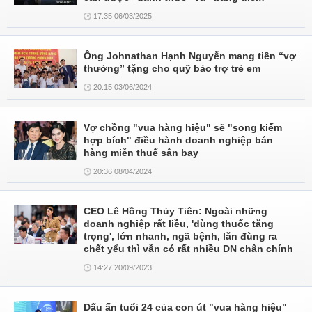
17:35 06/03/2025
Ông Johnathan Hạnh Nguyễn mang tiền “vợ
thưởng” tặng cho quỹ bảo trợ trẻ em
20:15 03/06/2024
Vợ chồng "vua hàng hiệu" sẽ "song kiếm
hợp bích" điều hành doanh nghiệp bán
hàng miễn thuế sân bay
20:36 08/04/2024
CEO Lê Hồng Thủy Tiên: Ngoài những
doanh nghiệp rất liều, 'dùng thuốc tăng
trọng', lớn nhanh, ngã bệnh, lăn đùng ra
chết yểu thì vẫn có rất nhiều DN chân chính
14:27 20/09/2023
Dấu ấn tuổi 24 của con út "vua hàng hiệu"