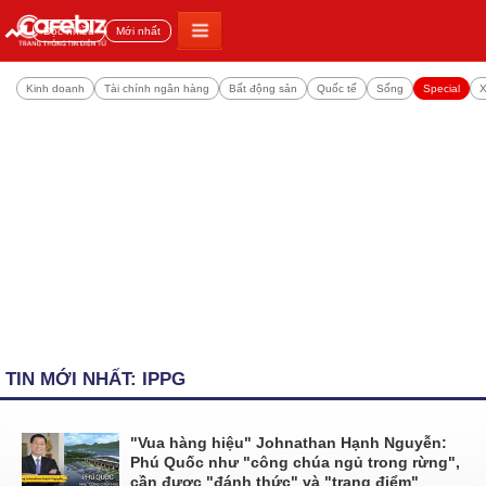
Đọc nhiều
Mới nhất
Kinh doanh
Tài chính ngân hàng
Bất động sản
Quốc tế
Sống
Special
X
TIN MỚI NHẤT: IPPG
"Vua hàng hiệu" Johnathan Hạnh Nguyễn:
Phú Quốc như "công chúa ngủ trong rừng",
cần được "đánh thức" và "trang điểm"