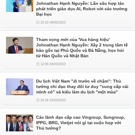
Johnathan Hạnh Nguyễn: Lấn sâu hợp tác
phát triển giáo dục AI, Robot với các trường
Đại học
15:10 28/05/2023
Tham vọng mới của 'Vua hàng hiệu'
Johnathan Hạnh Nguyễn: Xây 2 trung tâm tế
bào gốc tại Phú Quốc và Đà Nẵng, học hỏi
từ Hàn Quốc và Nhật Bản
12:09 16/03/2023
Du lịch Việt Nam "đi trước về chậm": Thủ
tướng chỉ đạo thay đổi tư duy "cung cấp cái
mình có" và kiểu làm du lịch "một mùa"
16:26 15/03/2023
Các lãnh đạo cấp cao Vingroup, Sungroup,
IPPG, BRG, Vietjet nói gì tại cuộc họp với
Thủ tướng?