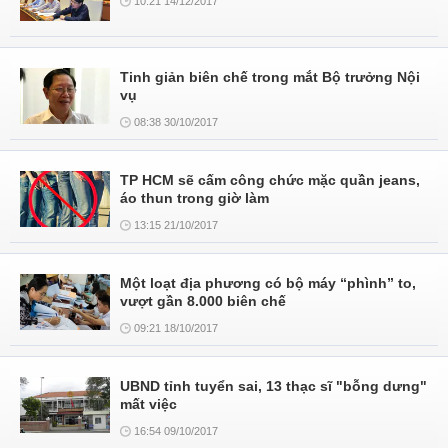
10:21 14/12/2017
Tinh giản biên chế trong mắt Bộ trưởng Nội
vụ
08:38 30/10/2017
TP HCM sẽ cấm công chức mặc quần jeans,
áo thun trong giờ làm
13:15 21/10/2017
Một loạt địa phương có bộ máy “phình” to,
vượt gần 8.000 biên chế
09:21 18/10/2017
UBND tỉnh tuyển sai, 13 thạc sĩ "bỗng dưng"
mất việc
16:54 09/10/2017