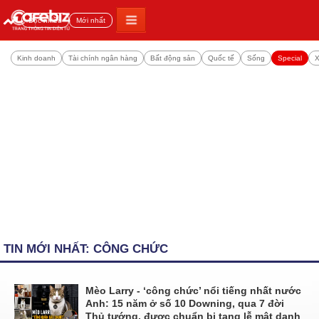
Đọc nhiều
Mới nhất
Kinh doanh
Tài chính ngân hàng
Bất động sản
Quốc tế
Sống
Special
X
TIN MỚI NHẤT: CÔNG CHỨC
Mèo Larry - ‘công chức’ nổi tiếng nhất nước
Anh: 15 năm ở số 10 Downing, qua 7 đời
Thủ tướng, được chuẩn bị tang lễ mật danh