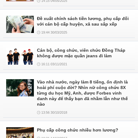
14:15 04/05/2025
Đề xuất chính sách tiền lương, phụ cấp đối
với cán bộ cấp huyện, xã sau sắp xếp
19:44 30/03/2025
Cán bộ, công chức, viên chức Đồng Tháp
không được mặc quần jeans đi làm
16:11 03/11/2021
Vào nhà nước, ngày làm 8 tiếng, ổn định là
hoài phí cuộc đời? Nhìn nữ công chức 8X
từng du học Mỹ, Anh, được Forbes vinh
danh này để thấy bạn đã nhầm lẫn như thế
nào
13:56 30/10/2018
Phụ cấp công chức nhiều hơn lương?