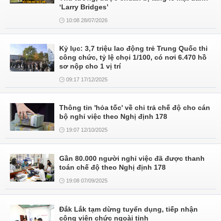
‘Larry Bridges’
10:08 28/07/2026
Kỷ lục: 3,7 triệu lao động trẻ Trung Quốc thi
công chức, tỷ lệ chọi 1/100, có nơi 6.470 hồ
sơ nộp cho 1 vị trí
09:17 17/12/2025
Thông tin 'hỏa tốc' về chi trả chế độ cho cán
bộ nghỉ việc theo Nghị định 178
19:07 12/10/2025
Gần 80.000 người nghỉ việc đã được thanh
toán chế độ theo Nghị định 178
19:08 07/09/2025
Đắk Lắk tạm dừng tuyển dụng, tiếp nhận
công viên chức ngoài tỉnh