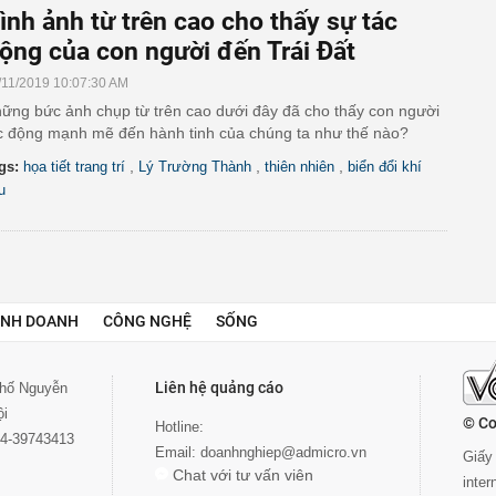
ình ảnh từ trên cao cho thấy sự tác
ộng của con người đến Trái Đất
/11/2019 10:07:30 AM
ững bức ảnh chụp từ trên cao dưới đây đã cho thấy con người
c động mạnh mẽ đến hành tinh của chúng ta như thế nào?
,
,
,
gs:
họa tiết trang trí
Lý Trường Thành
thiên nhiên
biển đổi khí
u
INH DOANH
CÔNG NGHỆ
SỐNG
Liên hệ quảng cáo
 phố Nguyễn
ội
© Co
Hotline:
024-39743413
Email:
doanhnghiep@admicro.vn
Giấy 
Chat với tư vấn viên
inte