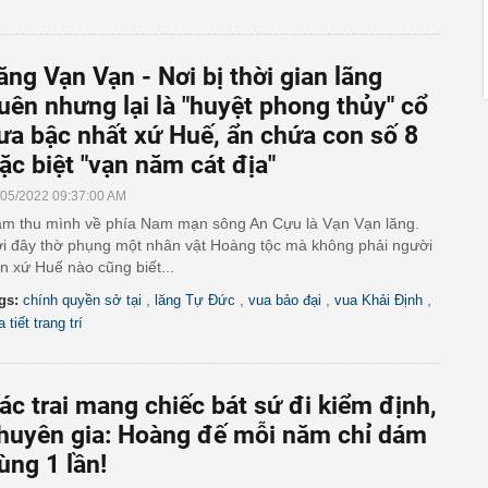
ăng Vạn Vạn - Nơi bị thời gian lãng
uên nhưng lại là "huyệt phong thủy" cổ
ưa bậc nhất xứ Huế, ẩn chứa con số 8
ặc biệt "vạn năm cát địa"
/05/2022 09:37:00 AM
m thu mình về phía Nam mạn sông An Cựu là Vạn Vạn lăng.
i đây thờ phụng một nhân vật Hoàng tộc mà không phải người
n xứ Huế nào cũng biết...
,
,
,
,
gs:
chính quyền sở tại
lăng Tự Đức
vua bảo đại
vua Khải Định
 tiết trang trí
ác trai mang chiếc bát sứ đi kiểm định,
huyên gia: Hoàng đế mỗi năm chỉ dám
ùng 1 lần!