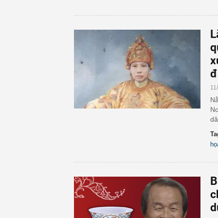
L
q
x
đ
11
Nằ
Nơ
dâ
Ta
họa
B
c
d