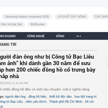
Samsung Galaxy Unpacked 2026
LÃI SUẤT DẬY SÓNG
CHỦ SHO
i Sản Và Gia Sản
BizReview
INH DOANH
CÔNG NGHỆ
SỐNG
RANG TRÍ
gười đàn ông như bị Công tử Bạc Liêu
ám ảnh” khi dành gần 30 năm để sưu
ập hơn 200 chiếc đồng hồ cổ trưng bày
hắp nhà
/02/2023 11:34:00 AM
i chiếc đồng hồ đều có một câu chuyện, một ý nghĩa riêng.
,
,
,
gs:
người đàn ông
đồng hồ hiệu
thiết kế độc đáo
họa tiết trang trí
,
,
,
ông tử Bạc Liêu
niềm yêu thích
Thành phố Hồ Chí Minh
hồ chí
nh