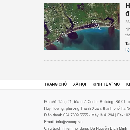
H
đ
25
Nh
tá
Ta
hậ
TRANG CHỦ
XÃ HỘI
KINH TẾ VĨ MÔ
K
Địa chỉ: Tầng 21, tòa nhà Center Building. Số 01,
Huy Tưởng, phường Thanh Xuân, thành phố Hà N
Điện thoại: 024 7309 5555 - Máy lẻ 41294 | Fax: 
Email: info@vccorp.vn
Chịu trách nhiệm nội dung: Bà Nguyễn Bích Minh