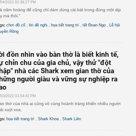
/04/2022 02:38:27 PM
ả năm hoàng đế cũng chỉ dám dùng cái bát trong đúng một dịp
y mà thôi."
,
,
,
,
gs:
chơi đồ cổ
lời đề nghị
họa tiết trang trí
tết Đoan Ngọ
Lễ hội
uyền Rồng
ời đồn nhìn vào bàn thờ là biết kinh tế,
ự chỉn chu của gia chủ, vậy thử "đột
hập" nhà các Shark xem gian thờ của
hững người giàu và vững sự nghiệp ra
ao
/03/2022 03:54:42 PM
an thờ của nhà ai cũng vô cùng hoành tráng khiến nhiều người
ải xuýt xoa.
,
,
gs:
họa tiết trang trí
Shark Khoa
Shark Liên