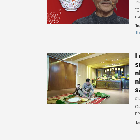
19
"C
nà
Ta
Th
L
s
n
n
s
01
Gi
ph
Ta