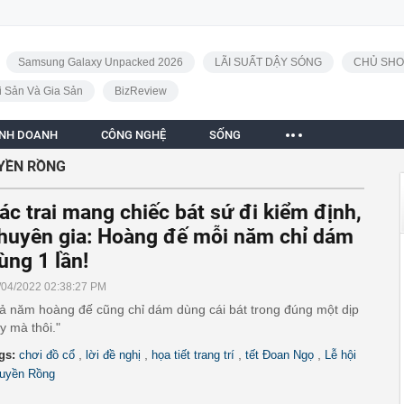
Samsung Galaxy Unpacked 2026
LÃI SUẤT DẬY SÓNG
CHỦ SHO
i Sản Và Gia Sản
BizReview
INH DOANH
CÔNG NGHỆ
SỐNG
UYỀN RỒNG
ác trai mang chiếc bát sứ đi kiểm định,
huyên gia: Hoàng đế mỗi năm chỉ dám
ùng 1 lần!
/04/2022 02:38:27 PM
ả năm hoàng đế cũng chỉ dám dùng cái bát trong đúng một dịp
y mà thôi."
,
,
,
,
gs:
chơi đồ cổ
lời đề nghị
họa tiết trang trí
tết Đoan Ngọ
Lễ hội
uyền Rồng