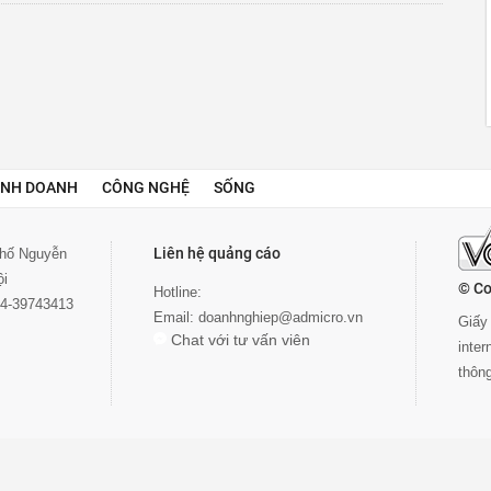
INH DOANH
CÔNG NGHỆ
SỐNG
Liên hệ quảng cáo
 phố Nguyễn
ội
© Co
Hotline:
024-39743413
Email:
doanhnghiep@admicro.vn
Giấy 
Chat với tư vấn viên
inte
thôn