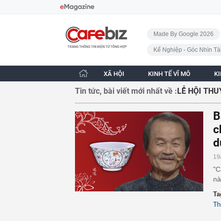
Bỏ qua điều hướng
CafeBiz - Trang chủ
Made By Google 2026
Kế Nghiệp - Góc Nhìn Tà
XÃ HỘI
KINH TẾ VĨ MÔ
K
Tin tức, bài viết mới nhất về :
LỄ HỘI TH
B
c
d
19
"C
nà
Ta
Th