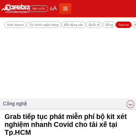
A
A
Đọc nhiều
Mới nhất
Kinh doanh
Tài chính ngân hàng
Bất động sản
Quốc tế
Sống
Special
X
Công nghệ
Grab tiếp tục phát miễn phí bộ kit xét
nghiệm nhanh Covid cho tài xế tại
Tp.HCM