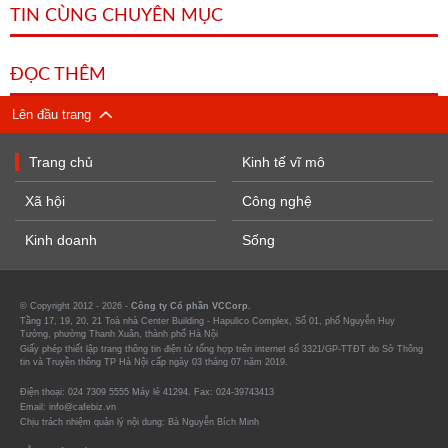
TIN CÙNG CHUYÊN MỤC
ĐỌC THÊM
Lên đầu trang
Trang chủ
Kinh tế vĩ mô
Xã hội
Công nghệ
Kinh doanh
Sống
© Copyright 2012 - 2026 -
Công ty Cổ phần VCCorp.
Tầng 17, 19, 20, 21 Toà nhà Center Building - Hapulico Complex, Số 01, phố Nguyễn Huy
Tưởng, phường Thanh Xuân, thành phố Hà Nội
Giấy phép thiết lập trang thông tin điện tử tổng hợp trên internet số 3321/GP-TTĐT do Sở Thông
tin và Truyền thông TP Hà Nội cấp ngày 03 tháng 07 năm 2019.
Điện thoại: 024 7309 5555 Máy lẻ 41294. Fax: 024-39743413
Email: info@cafebiz.vn
Chịu trách nhiệm quản lý nội dung: Bà Nguyễn Bích Minh