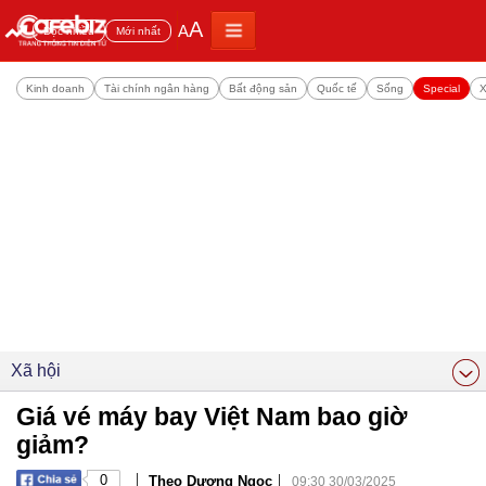
A
A
Đọc nhiều
Mới nhất
Kinh doanh
Tài chính ngân hàng
Bất động sản
Quốc tế
Sống
Special
X
Xã hội
Giá vé máy bay Việt Nam bao giờ
giảm?
|
|
0
Theo Dương Ngọc
09:30 30/03/2025