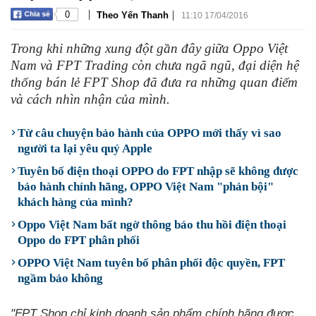
|
|
0
Theo Yến Thanh
11:10 17/04/2016
Trong khi những xung đột gần đây giữa Oppo Việt
Nam và FPT Trading còn chưa ngã ngũ, đại diện hệ
thống bán lẻ FPT Shop đã đưa ra những quan điểm
và cách nhìn nhận của mình.
Từ câu chuyện bảo hành của OPPO mới thấy vì sao
người ta lại yêu quý Apple
Tuyên bố điện thoại OPPO do FPT nhập sẽ không được
bảo hành chính hãng, OPPO Việt Nam "phản bội"
khách hàng của mình?
Oppo Việt Nam bất ngờ thông báo thu hồi điện thoại
Oppo do FPT phân phối
OPPO Việt Nam tuyên bố phân phối độc quyền, FPT
ngầm bảo không
"FPT Shop chỉ kinh doanh sản phẩm chính hãng được