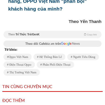
hãng, OPPO Việt Nam "phản bội"
khách hàng của mình?
Theo Yến Thanh
Theo
Trí Thức Trẻ/GenK
Copy link
Theo dõi Cafebiz.vn trên
Từ khóa:
Oppo Việt Nam
Hệ Thống Bán Lẻ
Người Tiêu Dùng
Điện Thoại Oppo
Phân Phối Điện Thoại
Thị Trường Việt Nam
TIN CÙNG CHUYÊN MỤC
ĐỌC THÊM