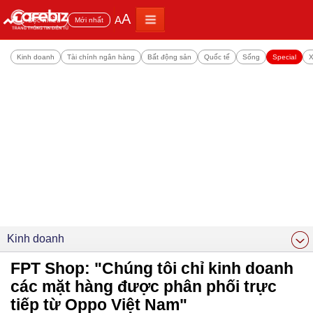
A
A
Đọc nhiều
Mới nhất
Kinh doanh
Tài chính ngân hàng
Bất động sản
Quốc tế
Sống
Special
X
Kinh doanh
FPT Shop: "Chúng tôi chỉ kinh doanh
các mặt hàng được phân phối trực
tiếp từ Oppo Việt Nam"