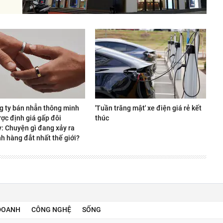
g ty bán nhẫn thông minh
'Tuần trăng mật' xe điện giá rẻ kết
ợc định giá gấp đôi
thúc
y: Chuyện gì đang xảy ra
h hàng đắt nhất thế giới?
DOANH
CÔNG NGHỆ
SỐNG