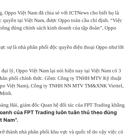
g, Oppo Việt Nam đã chia sẻ với ICTNews cho biết họ là
c quyền tại Việt Nam, được Oppo toàn cầu chỉ định. “Việc
hông đúng chính sách kinh doanh của tập đoàn”, Oppo
ực sự là nhà phân phối độc quyền điện thoại Oppo như lời
 đại lý, Oppo Việt Nam lại nói hiện nay tại Việt Nam có 3
phân phối chính thức. Gồm: Công ty TNHH MTV Kỹ thuật
 Oppo Việt Nam), Công ty TNHH NN MTV TM&XNK Viettel,
Minh.
oàng Hải, giám đốc Quan hệ đối tác của FPT Trading khẳng
doanh của FPT Trading luôn tuân thủ theo đúng
t Nam".
trở thành nhà phân phối khu vực và quốc tế do vậy việc có