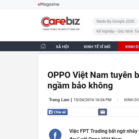
Bỏ qua điều hướng
CafeBiz - Trang chủ
Made By Google 2026
Kế Nghiệp - Góc Nhìn Tà
XÃ HỘI
KINH TẾ VĨ MÔ
KINH 
OPPO Việt Nam tuyên b
ngầm bảo không
|
Trang Lam
|
15/04/2016 16:34 PM
KINH D
Việc FPT Trading bất ngờ nhảy 