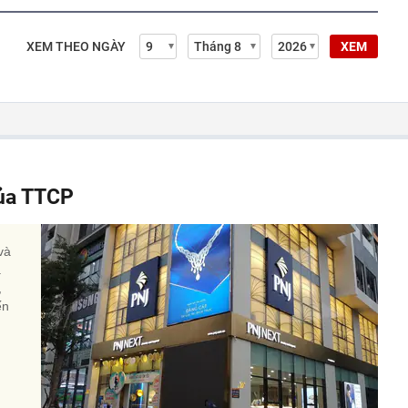
XEM THEO NGÀY
XEM
của TTCP
và
a
,
ến