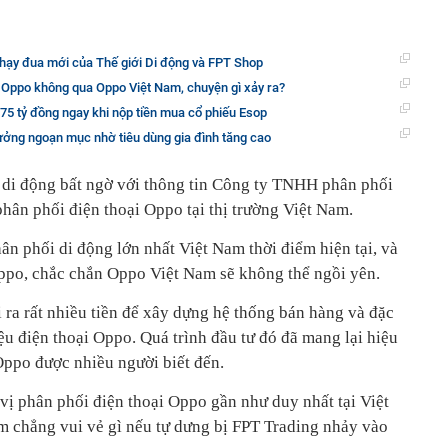
chạy đua mới của Thế giới Di động và FPT Shop
 Oppo không qua Oppo Việt Nam, chuyện gì xảy ra?
 75 tỷ đồng ngay khi nộp tiền mua cổ phiếu Esop
ưởng ngoạn mục nhờ tiêu dùng gia đình tăng cao
 di động bất ngờ với thông tin Công ty TNHH phân phối
hân phối điện thoại Oppo tại thị trường Việt Nam.
n phối di động lớn nhất Việt Nam thời điểm hiện tại, và
ppo, chắc chắn Oppo Việt Nam sẽ không thể ngồi yên.
 ra rất nhiều tiền để xây dựng hệ thống bán hàng và đặc
ệu điện thoại Oppo. Quá trình đầu tư đó đã mang lại hiệu
Oppo được nhiều người biết đến.
vị phân phối điện thoại Oppo gần như duy nhất tại Việt
 chẳng vui vẻ gì nếu tự dưng bị FPT Trading nhảy vào