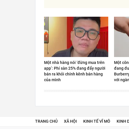
Một nhà hàng nói ‘đừng mua trên
Một côn
app’: Phí sàn 25% đang đẩy người
đang đư
bán ra khỏi chính kênh bán hàng
Burberr
của mình
với ngàn
TRANG CHỦ
XÃ HỘI
KINH TẾ VĨ MÔ
KINH 