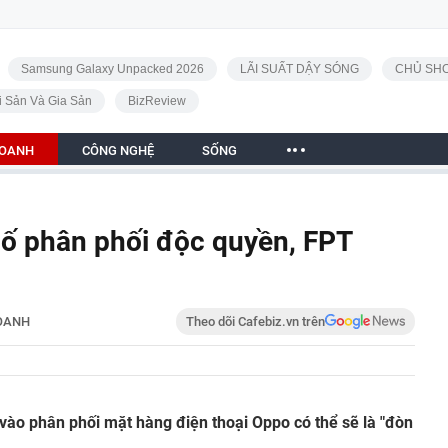
Samsung Galaxy Unpacked 2026
LÃI SUẤT DẬY SÓNG
CHỦ SHO
i Sản Và Gia Sản
BizReview
DOANH
CÔNG NGHỆ
SỐNG
ố phân phối độc quyền, FPT
OANH
Theo dõi Cafebiz.vn trên
vào phân phối mặt hàng điện thoại Oppo có thể sẽ là "đòn