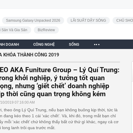
Samsung Galaxy Unpacked 2026
LÃI SUẤT DẬY SÓNG
CHỦ SHO
i Sản Và Gia Sản
BizReview
INH DOANH
CÔNG NGHỆ
SỐNG
A KHÓA THÀNH CÔNG 2019
EO AKA Funiture Group – Lý Quí Trung:
rong khởi nghiệp, ý tưởng tốt quan
rọng, nhưng ‘giết chết’ doanh nghiệp
ịp thời cũng quan trọng không kém
/10/2019 07:16:00 AM
i, theo ông Lý Quí Trung, nếu bạn không buông kịp thời, tức là
n đang kéo theo 1 cái ‘xác chết’. Và, khi đó, trong mắt bạn chỉ
ấy mỗi ‘xác chết’ chứ không thấy bất cứ thứ gì khác, ngay cả cơ
i long lanh trôi qua trước mắt.