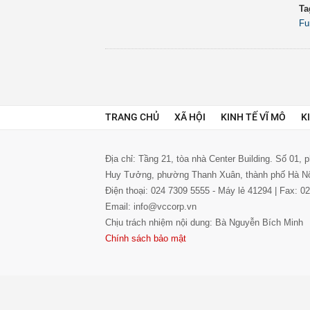
Ta
Fu
TRANG CHỦ
XÃ HỘI
KINH TẾ VĨ MÔ
K
Địa chỉ: Tầng 21, tòa nhà Center Building. Số 01,
Huy Tưởng, phường Thanh Xuân, thành phố Hà N
Điện thoại: 024 7309 5555 - Máy lẻ 41294 | Fax: 
Email: info@vccorp.vn
Chịu trách nhiệm nội dung: Bà Nguyễn Bích Minh
Chính sách bảo mật