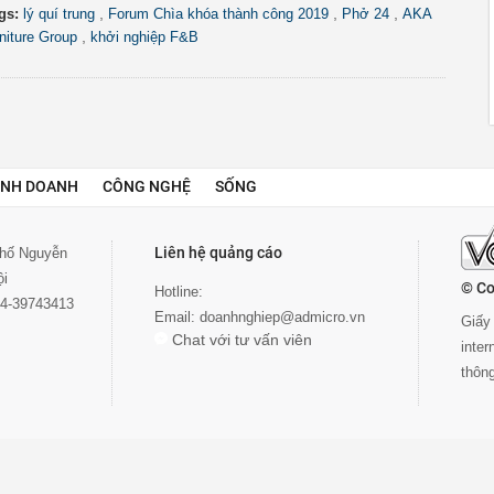
,
,
,
gs:
lý quí trung
Forum Chìa khóa thành công 2019
Phở 24
AKA
,
niture Group
khởi nghiệp F&B
INH DOANH
CÔNG NGHỆ
SỐNG
Liên hệ quảng cáo
 phố Nguyễn
ội
© Co
Hotline:
024-39743413
Email:
doanhnghiep@admicro.vn
Giấy 
Chat với tư vấn viên
inte
thôn