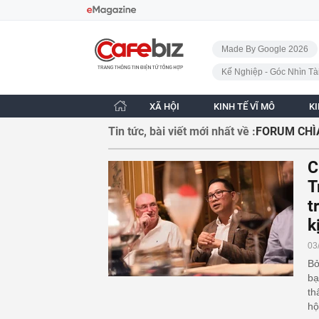
Bỏ qua điều hướng
CafeBiz - Trang chủ
Made By Google 2026
Kế Nghiệp - Góc Nhìn Tà
XÃ HỘI
KINH TẾ VĨ MÔ
K
Tin tức, bài viết mới nhất về :
FORUM CHÌ
C
T
t
k
03
Bở
bạ
th
hộ