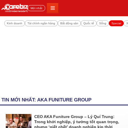
Đọc nhiều
Mới nhất
Kinh doanh
Tài chính ngân hàng
Bất động sản
Quốc tế
Sống
Special
X
TIN MỚI NHẤT: AKA FUNITURE GROUP
CEO AKA Funiture Group – Lý Quí Trung:
Trong khởi nghiệp, ý tưởng tốt quan trọng,
nhưng ‘giết chết’ doanh nghiệp kịp thời