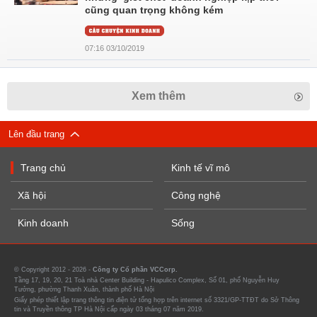
cũng quan trọng không kém
07:16 03/10/2019
Xem thêm
Lên đầu trang
Trang chủ
Kinh tế vĩ mô
Xã hội
Công nghệ
Kinh doanh
Sống
© Copyright 2012 - 2026 -
Công ty Cổ phần VCCorp.
Tầng 17, 19, 20, 21 Toà nhà Center Building - Hapulico Complex, Số 01, phố Nguyễn Huy
Tưởng, phường Thanh Xuân, thành phố Hà Nội
Giấy phép thiết lập trang thông tin điện tử tổng hợp trên internet số 3321/GP-TTĐT do Sở Thông
tin và Truyền thông TP Hà Nội cấp ngày 03 tháng 07 năm 2019.