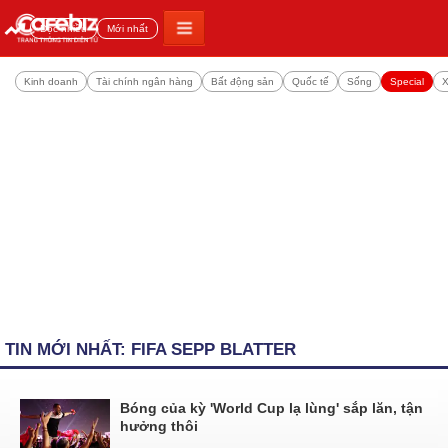
Đọc nhiều
Mới nhất
Kinh doanh
Tài chính ngân hàng
Bất động sản
Quốc tế
Sống
Special
X
TIN MỚI NHẤT: FIFA SEPP BLATTER
Bóng của kỳ 'World Cup lạ lùng' sắp lăn, tận
hưởng thôi