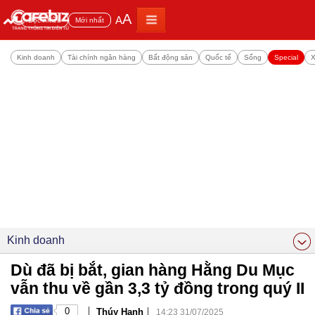
A
A
Đọc nhiều
Mới nhất
Kinh doanh
Tài chính ngân hàng
Bất động sản
Quốc tế
Sống
Special
X
Kinh doanh
Dù đã bị bắt, gian hàng Hằng Du Mục
vẫn thu về gần 3,3 tỷ đồng trong quý II
|
|
0
Thúy Hạnh
14:23 31/07/2025