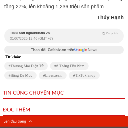
tăng 27%, lên khoảng 1,236 triệu sản phẩm.
Thúy Hạnh
Theo
antt.nguoiduatin.vn
Copy link
31/07/2025 12:46 (GMT +7)
Theo dõi Cafebiz.vn trên
Từ khóa:
Thương Mại Điện Tử
6 Tháng Đầu Năm
Hằng Du Mục
Livestream
TikTok Shop
TIN CÙNG CHUYÊN MỤC
ĐỌC THÊM
Lên đầu trang