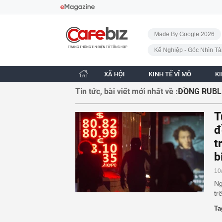
Bỏ qua điều hướng
CafeBiz - Trang chủ
Made By Google 2026
Kế Nghiệp - Góc Nhìn Tà
XÃ HỘI
KINH TẾ VĨ MÔ
K
Tin tức, bài viết mới nhất về :
ĐỒNG RUBL
T
đ
t
b
10
Ng
tr
Ta