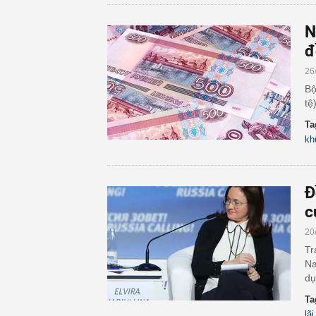
N
đ
26
Bộ
tệ
Ta
kh
Đ
c
20
Tr
Na
dụ
Ta
lãi