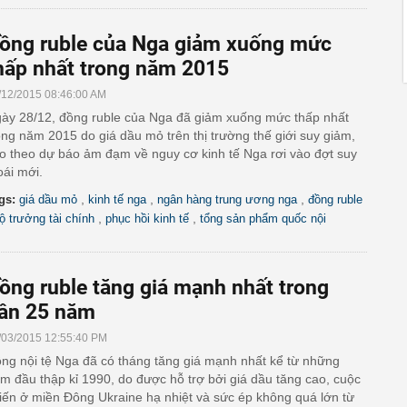
ồng ruble của Nga giảm xuống mức
hấp nhất trong năm 2015
/12/2015 08:46:00 AM
ày 28/12, đồng ruble của Nga đã giảm xuống mức thấp nhất
ong năm 2015 do giá dầu mỏ trên thị trường thế giới suy giảm,
o theo dự báo ảm đạm về nguy cơ kinh tế Nga rơi vào đợt suy
oái mới.
,
,
,
gs:
giá dầu mỏ
kinh tế nga
ngân hàng trung ương nga
đồng ruble
,
,
ộ trưởng tài chính
phục hồi kinh tế
tổng sản phẩm quốc nội
ồng ruble tăng giá mạnh nhất trong
ần 25 năm
/03/2015 12:55:40 PM
ng nội tệ Nga đã có tháng tăng giá mạnh nhất kể từ những
m đầu thập kỉ 1990, do được hỗ trợ bởi giá dầu tăng cao, cuộc
iến ở miền Đông Ukraine hạ nhiệt và sức ép không quá lớn từ