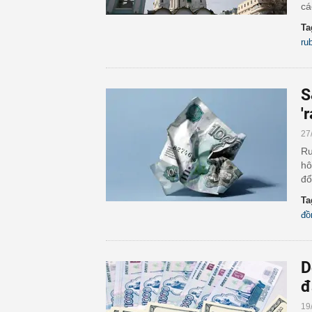
cá
Ta
ru
S
'r
27
Ru
hô
đổ
Ta
đồ
D
đ
19