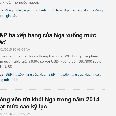
c khoản nợ nước ngoài.
,
,
,
gs:
đồng ruble
nga
tình hình chính trị ở Nga
sự sụp đổ của đồng
,
ble
giá dầu
&P hạ xếp hạng của Nga xuống mức
ác'
/01/2015 10:03:05 AM
ble giảm giá mạnh sau thông báo của S&P. Đóng cửa phiên
m qua, ruble giảm 6,6% so với USD, xuống còn 68,7990 ruble
i 1 USD.
,
,
,
,
gs:
S&P hạ xếp hạng của Nga
S&P
hạ xếp hạng của Nga
nga
,
ng ruble
bb+
òng vốn rút khỏi Nga trong năm 2014
ạt mức cao kỷ lục
/01/2015 08:10:00 AM