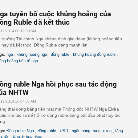
ga tuyên bố cuộc khủng hoảng của
ồng Ruble đã kết thúc
/12/2014 08:19:00 AM
 trưởng Tài chính Nga khẳng định giai đoạn (khủng hoảng tiền
) này đã kết thúc. Đồng Ruble đang mạnh lên.
,
,
,
,
gs:
nga
khủng hoảng nga
đồng ruble
khủng hoảng đồng ruble
ủng hoảng tiền tệ nga
ồng ruble Nga hồi phục sau tác động
ủa NHTW
/12/2014 10:04:37 AM
ạng thái đóng băng tiền mặt mà Thống đốc NHTW Nga Elvira
biullina tạo ra để hỗ trợ đồng ruble đang bắt đầu phát huy tác
ng.
,
,
,
,
gs:
Đồng ruble Nga
đồng ruble
USD
ngân hàng trung ương
tăng
,
 suất
lãi suất huy động