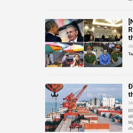
[
R
t
18
Ta
Đ
t
18
Đồ
đế
Mỹ
ch