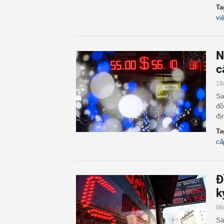
Ta
vi
N
c
18
Sa
đồ
đị
Ta
cấ
Đ
k
06
Sá