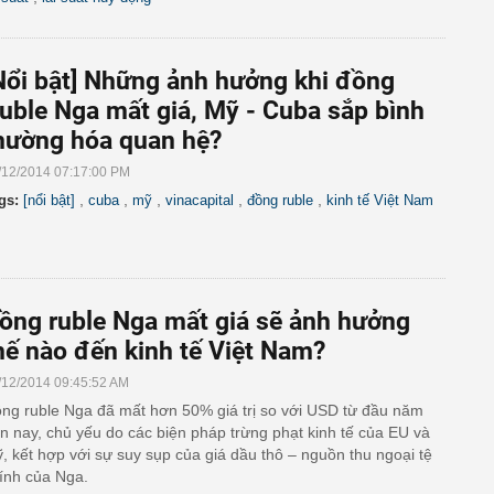
Nổi bật] Những ảnh hưởng khi đồng
uble Nga mất giá, Mỹ - Cuba sắp bình
hường hóa quan hệ?
/12/2014 07:17:00 PM
,
,
,
,
,
gs:
[nổi bật]
cuba
mỹ
vinacapital
đồng ruble
kinh tế Việt Nam
ồng ruble Nga mất giá sẽ ảnh hưởng
hế nào đến kinh tế Việt Nam?
/12/2014 09:45:52 AM
ng ruble Nga đã mất hơn 50% giá trị so với USD từ đầu năm
n nay, chủ yếu do các biện pháp trừng phạt kinh tế của EU và
, kết hợp với sự suy sụp của giá dầu thô – nguồn thu ngoại tệ
ính của Nga.