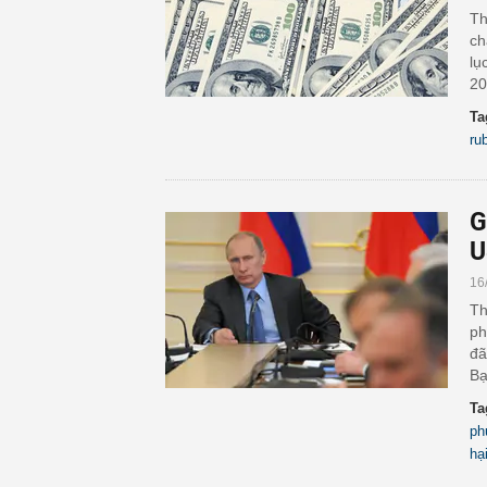
Th
ch
lụ
20
Ta
ru
G
U
16
Th
ph
đã
Bạ
Ta
ph
hạ