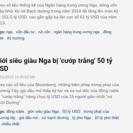
eo số liệu thống kê của Ngân hàng trung ương Nga, dòng vốn
ảy khỏi Xứ sở Bạch dương trong năm 2014 đã tăng lên mức kỷ
c 151,5 tỷ USD, cao gần gấp ba lần con số 61 tỷ USD của năm
13.
,
,
,
,
gs:
nga
vốn đầu tư
rút vốn
ngân hàng trung ương nga
đồng
,
ble
thị trường
iới siêu giàu Nga bị 'cướp trắng' 50 tỷ
SD
/01/2015 10:45:02 AM
eo các số liệu của Bloomberg, những biện pháp trừng phạt của
ương Tây, giá dầu mỏ thấp kỷ lục và sự sụt dốc của đồng ruble
 “cướp trắng” hàng chục tỷ USD của 15 người giàu nhất “xứ
ch Dương”.
,
,
,
gs:
đồng ruble
giới siêu giàu Nga
50 tỷ USD
trừng phạt của
,
,
,
,
ương tây
giá dầu mỏ
xứ bạch dương
tỷ phú Nga
10 tỷ phú thiệt
i nhiều nhất