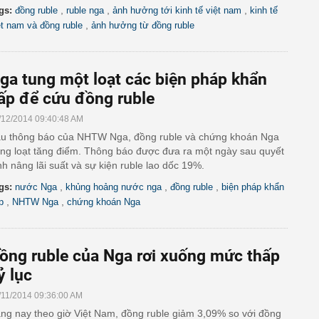
,
,
,
gs:
đồng ruble
ruble nga
ảnh hưởng tới kinh tế việt nam
kinh tế
,
ệt nam và đồng ruble
ảnh hưởng từ đồng ruble
ga tung một loạt các biện pháp khẩn
ấp để cứu đồng ruble
/12/2014 09:40:48 AM
u thông báo của NHTW Nga, đồng ruble và chứng khoán Nga
ng loạt tăng điểm. Thông báo được đưa ra một ngày sau quyết
nh nâng lãi suất và sự kiện ruble lao dốc 19%.
,
,
,
gs:
nước Nga
khủng hoảng nước nga
đồng ruble
biện pháp khẩn
,
,
p
NHTW Nga
chứng khoán Nga
ồng ruble của Nga rơi xuống mức thấp
ỷ lục
/11/2014 09:36:00 AM
ng nay theo giờ Việt Nam, đồng ruble giảm 3,09% so với đồng