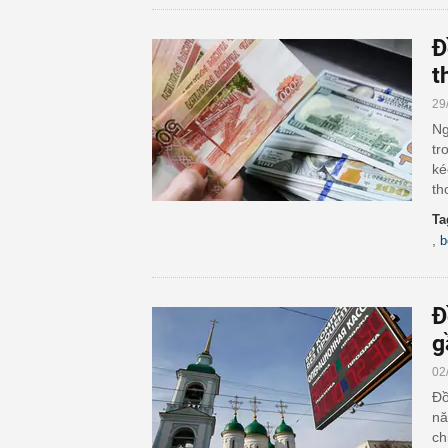
Đ
t
29
Ng
tr
ké
th
Ta
,
b
Đ
g
02
Đồ
nă
ch