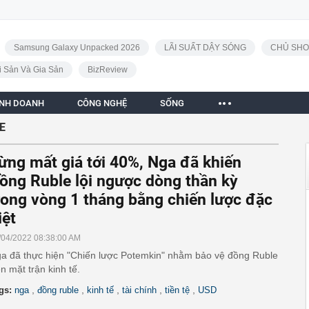
Samsung Galaxy Unpacked 2026
LÃI SUẤT DẬY SÓNG
CHỦ SHO
i Sản Và Gia Sản
BizReview
INH DOANH
CÔNG NGHỆ
SỐNG
E
ừng mất giá tới 40%, Nga đã khiến
ồng Ruble lội ngược dòng thần kỳ
rong vòng 1 tháng bằng chiến lược đặc
iệt
/04/2022 08:38:00 AM
a đã thực hiện "Chiến lược Potemkin" nhằm bảo vệ đồng Ruble
ên mặt trận kinh tế.
,
,
,
,
,
gs:
nga
đồng ruble
kinh tế
tài chính
tiền tệ
USD