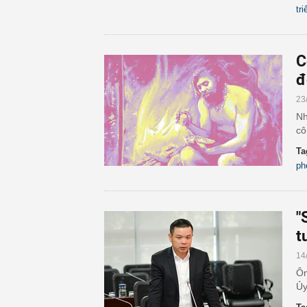
tri
C
đ
23
Nh
cô
Ta
ph
"
t
14
Ôn
Ủy