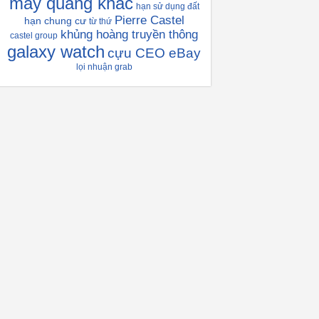
máy quang khắc
hạn sử dụng đất
Pierre Castel
hạn chung cư
từ thứ
khủng hoàng truyền thông
castel group
galaxy watch
cựu CEO eBay
lọi nhuận grab