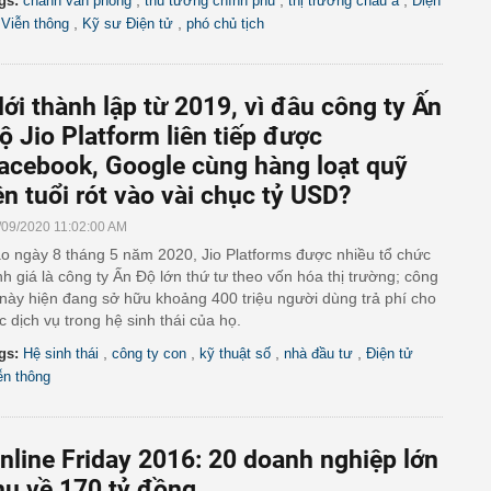
,
,
,
gs:
chánh văn phòng
thủ tướng chính phủ
thị trường châu á
Điện
,
,
 Viễn thông
Kỹ sư Điện tử
phó chủ tịch
ới thành lập từ 2019, vì đâu công ty Ấn
ộ Jio Platform liên tiếp được
acebook, Google cùng hàng loạt quỹ
ên tuổi rót vào vài chục tỷ USD?
/09/2020 11:02:00 AM
o ngày 8 tháng 5 năm 2020, Jio Platforms được nhiều tổ chức
nh giá là công ty Ấn Độ lớn thứ tư theo vốn hóa thị trường; công
 này hiện đang sở hữu khoảng 400 triệu người dùng trả phí cho
c dịch vụ trong hệ sinh thái của họ.
,
,
,
,
gs:
Hệ sinh thái
công ty con
kỹ thuật số
nhà đầu tư
Điện tử
ễn thông
nline Friday 2016: 20 doanh nghiệp lớn
hu về 170 tỷ đồng