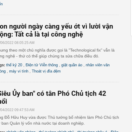
ển
on người ngày càng yếu ớt vì lười vận
ộng: Tất cả là tại công nghệ
/06/2022 08:05:25 AM
ưng theo một chủ nghĩa được gọi là "Technological fix" vẫn là
ng nghệ - thứ có thể giúp chúng ta sửa chữa điều đó.
,
,
,
gs:
thế kỷ 20
Điện tử Viễn thông
giặt quần áo
nhân viên văn
,
,
òng
máy vi tính
Thoát vị đĩa đệm
Siêu Ủy ban" có tân Phó Chủ tịch 42
uổi
/04/2022 09:47:53 AM
g Đỗ Hữu Huy vừa được Thủ tướng bổ nhiệm làm Phó Chủ tịch
 ban Quản lý vốn nhà nước tại doanh nghiệp.