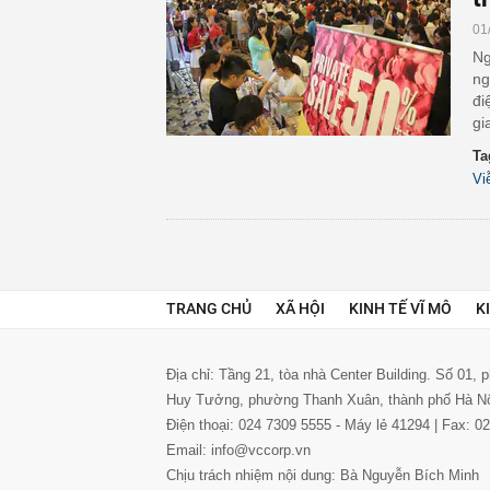
01
Ng
ng
đi
gi
Ta
Vi
TRANG CHỦ
XÃ HỘI
KINH TẾ VĨ MÔ
K
Địa chỉ: Tầng 21, tòa nhà Center Building. Số 01,
Huy Tưởng, phường Thanh Xuân, thành phố Hà N
Điện thoại: 024 7309 5555 - Máy lẻ 41294 | Fax: 
Email: info@vccorp.vn
Chịu trách nhiệm nội dung: Bà Nguyễn Bích Minh