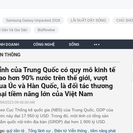
Samsung Galaxy Unpacked 2026
LÃI SUẤT DẬY SÓNG
CHỦ SHO
i Sản Và Gia Sản
BizReview
INH DOANH
CÔNG NGHỆ
SỐNG
ỄN THÔNG
ỉnh của Trung Quốc có quy mô kinh tế
ao hơn 90% nước trên thế giới, vượt
ua Úc và Hàn Quốc, là đối tác thương
ại tiềm năng lớn của Việt Nam
/06/2023 09:46:00 AM
eo Cục Thống kê quốc gia (NBS) của Trung Quốc, GDP của
ớc này đạt 17.950 tỷ USD. Trong đó, một tỉnh có tổng sản
ẩm quốc nội trên địa bàn (GRDP) đạt hơn 1.900 tỷ USD.
,
,
,
gs:
quỹ tiền tệ
Tổng lãnh sự
Điện tử Viễn thông
tiềm năng phát