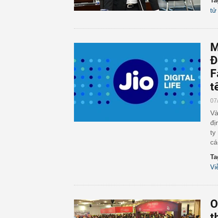
Ta
tử
M
Đ
F
t
07
Và
đị
ty
cá
Ta
Vi
O
t