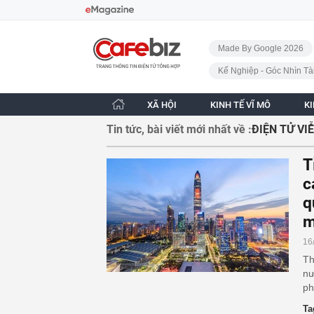
Bỏ qua điều hướng
CafeBiz - Trang chủ
Made By Google 2026
Kế Nghiệp - Góc Nhìn Tà
XÃ HỘI
KINH TẾ VĨ MÔ
K
Tin tức, bài viết mới nhất về :
ĐIỆN TỬ VI
T
c
q
m
16
Th
nư
ph
Ta