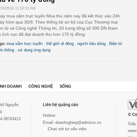
/10/2016 11:10:31 AM
ày mua sắm trực tuyến Mùa thu năm nay đã kết thúc vào 24h
ày hôm qua 30/9. Theo thống kê sơ bộ của Cục Thương mại
ện tử và Công nghệ Thông tin, 20 trong tổng số 300 DN tham
a tích cực đã đạt doanh thu hơn 170 tỷ đồng.
,
,
,
gs:
mua sắm trực tuyến
thế giới di động
người tiêu dùng
Điện tử
,
ễn thông
sử dụng ứng dụng
INH DOANH
CÔNG NGHỆ
SỐNG
Liên hệ quảng cáo
 phố Nguyễn
ội
© Co
Hotline:
024-39743413
Email:
doanhnghiep@admicro.vn
Giấy 
Chat với tư vấn viên
inte