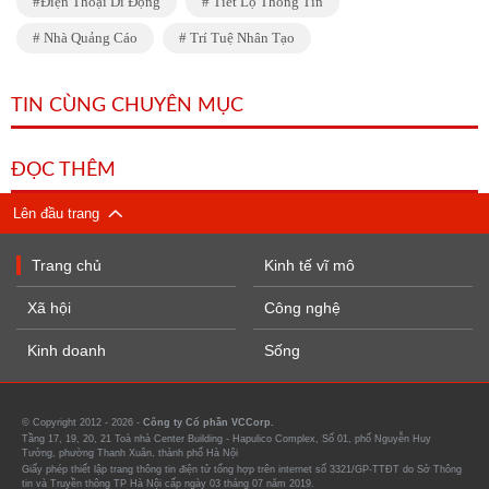
Điện Thoại Di Động
Tiết Lộ Thông Tin
Nhà Quảng Cáo
Trí Tuệ Nhân Tạo
TIN CÙNG CHUYÊN MỤC
ĐỌC THÊM
Lên đầu trang
Trang chủ
Kinh tế vĩ mô
Xã hội
Công nghệ
Kinh doanh
Sống
© Copyright 2012 - 2026 -
Công ty Cổ phần VCCorp.
Tầng 17, 19, 20, 21 Toà nhà Center Building - Hapulico Complex, Số 01, phố Nguyễn Huy
Tưởng, phường Thanh Xuân, thành phố Hà Nội
Giấy phép thiết lập trang thông tin điện tử tổng hợp trên internet số 3321/GP-TTĐT do Sở Thông
tin và Truyền thông TP Hà Nội cấp ngày 03 tháng 07 năm 2019.