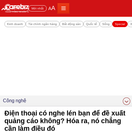
A
A
Đọc nhiều
Mới nhất
Kinh doanh
Tài chính ngân hàng
Bất động sản
Quốc tế
Sống
Special
X
Công nghệ
Điện thoại có nghe lén bạn để đề xuất
quảng cáo không? Hóa ra, nó chẳng
cần làm điều đó