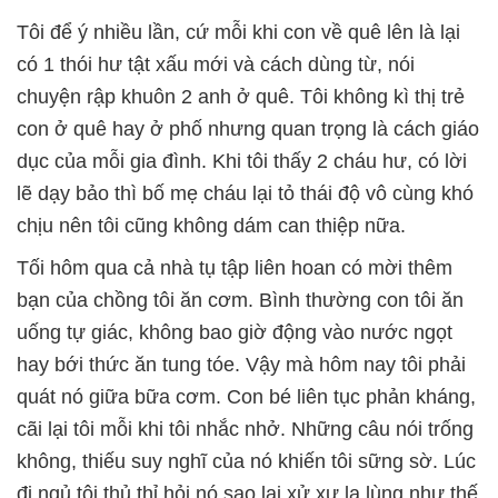
Tôi để ý nhiều lần, cứ mỗi khi con về quê lên là lại
có 1 thói hư tật xấu mới và cách dùng từ, nói
chuyện rập khuôn 2 anh ở quê. Tôi không kì thị trẻ
con ở quê hay ở phố nhưng quan trọng là cách giáo
dục của mỗi gia đình. Khi tôi thấy 2 cháu hư, có lời
lẽ dạy bảo thì bố mẹ cháu lại tỏ thái độ vô cùng khó
chịu nên tôi cũng không dám can thiệp nữa.
Tối hôm qua cả nhà tụ tập liên hoan có mời thêm
bạn của chồng tôi ăn cơm. Bình thường con tôi ăn
uống tự giác, không bao giờ động vào nước ngọt
hay bới thức ăn tung tóe. Vậy mà hôm nay tôi phải
quát nó giữa bữa cơm. Con bé liên tục phản kháng,
cãi lại tôi mỗi khi tôi nhắc nhở. Những câu nói trống
không, thiếu suy nghĩ của nó khiến tôi sững sờ. Lúc
đi ngủ tôi thủ thỉ hỏi nó sao lại xử xự lạ lùng như thế