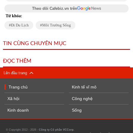
Theo dõi Cafebiz.vn trên
Từ khóa:
Đi Du Lịch
Môi Trường Sống
TIN CÙNG CHUYÊN MỤC
ĐỌC THÊM
Lên đầu trang
Trang chủ
Kinh tế vĩ mô
Xã hội
Công nghệ
Kinh doanh
Sống
© Copyright 2012 - 2026 -
Công ty Cổ phần VCCorp.