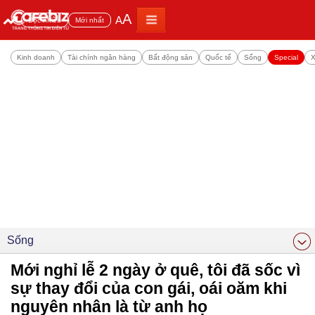
A
A
Đọc nhiều
Mới nhất
Kinh doanh
Tài chính ngân hàng
Bất động sản
Quốc tế
Sống
Special
X
Sống
Mới nghỉ lễ 2 ngày ở quê, tôi đã sốc vì
sự thay đổi của con gái, oái oăm khi
nguyên nhân là từ anh họ