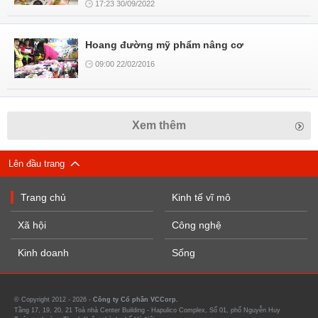
17:23 30/09/2022
Hoang đường mỹ phẩm nâng cơ
09:00 22/02/2016
Xem thêm
Lên đầu trang
Trang chủ
Kinh tế vĩ mô
Xã hội
Công nghệ
Kinh doanh
Sống
© Copyright 2012 - 2026 -
Công ty Cổ phần VCCorp.
Tầng 17, 19, 20, 21 Toà nhà Center Building - Hapulico Complex, Số 01, phố Nguyễn Huy