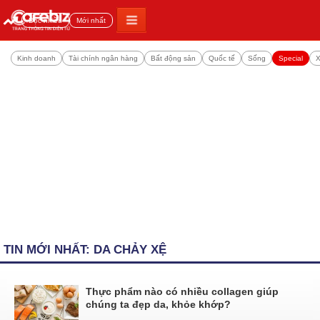
Đọc nhiều
Mới nhất
Kinh doanh
Tài chính ngân hàng
Bất động sản
Quốc tế
Sống
Special
X
TIN MỚI NHẤT: DA CHẢY XỆ
Thực phẩm nào có nhiều collagen giúp
chúng ta đẹp da, khỏe khớp?