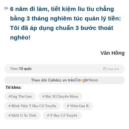
6 năm đi làm, tiết kiệm lìu tìu chẳng
bằng 3 tháng nghiêm túc quản lý tiền:
Tôi đã áp dụng chuẩn 3 bước thoát
nghèo!
Vân Hồng
Theo
Tổ quốc
Copy link
Theo dõi Cafebiz.vn trên
Từ khóa:
Ung Thư Gan
Bác Sĩ Chuyên Khoa
Bệnh Viện Y Học Cổ Truyền
Viêm Gan B
Khối U Ác Tính
Y Học Cổ Truyền