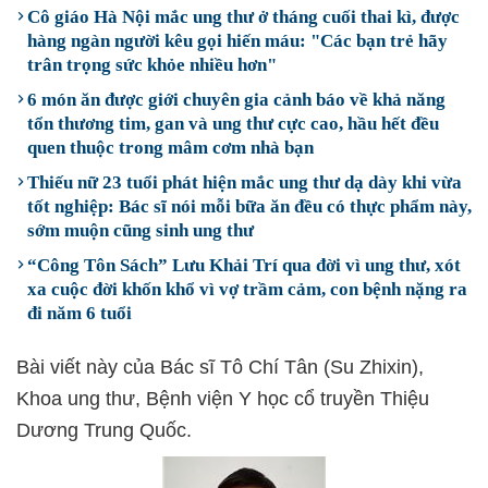
Cô giáo Hà Nội mắc ung thư ở tháng cuối thai kì, được
hàng ngàn người kêu gọi hiến máu: "Các bạn trẻ hãy
trân trọng sức khỏe nhiều hơn"
6 món ăn được giới chuyên gia cảnh báo về khả năng
tổn thương tim, gan và ung thư cực cao, hầu hết đều
quen thuộc trong mâm cơm nhà bạn
Thiếu nữ 23 tuổi phát hiện mắc ung thư dạ dày khi vừa
tốt nghiệp: Bác sĩ nói mỗi bữa ăn đều có thực phẩm này,
sớm muộn cũng sinh ung thư
“Công Tôn Sách” Lưu Khải Trí qua đời vì ung thư, xót
xa cuộc đời khốn khổ vì vợ trầm cảm, con bệnh nặng ra
đi năm 6 tuổi
Bài viết này của Bác sĩ Tô Chí Tân (Su Zhixin),
Khoa ung thư, Bệnh viện Y học cổ truyền Thiệu
Dương Trung Quốc.