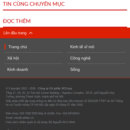
TIN CÙNG CHUYÊN MỤC
ĐỌC THÊM
Lên đầu trang
Trang chủ
Kinh tế vĩ mô
Xã hội
Công nghệ
Kinh doanh
Sống
© Copyright 2012 - 2026 -
Công ty Cổ phần VCCorp.
Tầng 17, 19, 20, 21 Toà nhà Center Building - Hapulico Complex, Số 01, phố Nguyễn Huy
Tưởng, phường Thanh Xuân, thành phố Hà Nội
Giấy phép thiết lập trang thông tin điện tử tổng hợp trên internet số 3321/GP-TTĐT do Sở Thông
tin và Truyền thông TP Hà Nội cấp ngày 03 tháng 07 năm 2019.
Điện thoại: 024 7309 5555 Máy lẻ 41294. Fax: 024-39743413
Email: info@cafebiz.vn
Chịu trách nhiệm quản lý nội dung: Bà Nguyễn Bích Minh