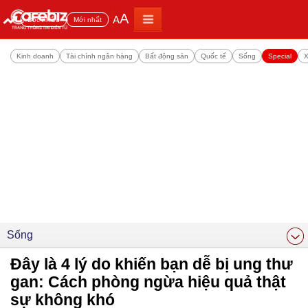
A
A
Đọc nhiều
Mới nhất
Kinh doanh
Tài chính ngân hàng
Bất động sản
Quốc tế
Sống
Special
X
Sống
Đây là 4 lý do khiến bạn dễ bị ung thư
gan: Cách phòng ngừa hiệu quả thật
sự không khó