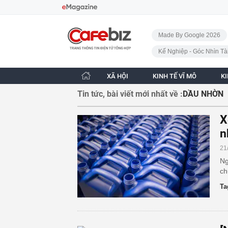
Bỏ qua điều hướng
CafeBiz - Trang chủ
Made By Google 2026
Kế Nghiệp - Góc Nhìn Tà
XÃ HỘI
KINH TẾ VĨ MÔ
K
Tin tức, bài viết mới nhất về :
DẦU NHỜN
X
n
21
Ng
ch
Ta