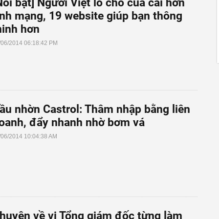
Nổi bật] Người Việt lo cho của cải hơn
ính mạng, 19 website giúp bạn thông
inh hơn
/06/2014 06:18:42 PM
ầu nhờn Castrol: Thâm nhập bằng liên
oanh, đẩy nhanh nhờ bơm vá
/06/2014 10:04:38 AM
huyện về vị Tổng giám đốc từng làm