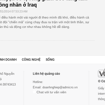
ông nhân ở Iraq
/01/2014 07:53:23 AM
 điều hành một vài người đi theo mình đã khó, điều hành cả
t đội "chiến mã” cùng chạy đua ra trận với một tinh thần, sự
ân thủ và động cơ như nhau không hề dễ dàng.
INH DOANH
CÔNG NGHỆ
SỐNG
Liên hệ quảng cáo
 phố Nguyễn
ội
© Co
Hotline:
024-39743413
Email:
doanhnghiep@admicro.vn
Giấy 
Chat với tư vấn viên
inte
thôn