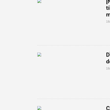
[
t
m
18
D
d
18
C