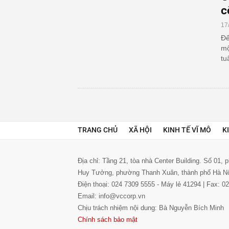
c
17
Để
mộ
tu
TRANG CHỦ
XÃ HỘI
KINH TẾ VĨ MÔ
K
Địa chỉ: Tầng 21, tòa nhà Center Building. Số 01,
Huy Tưởng, phường Thanh Xuân, thành phố Hà N
Điện thoại: 024 7309 5555 - Máy lẻ 41294 | Fax: 
Email: info@vccorp.vn
Chịu trách nhiệm nội dung: Bà Nguyễn Bích Minh
Chính sách bảo mật