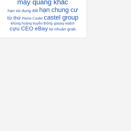
máy quang khắc
hạn chung cư
hạn sử dụng đất
castel group
từ thứ
Pierre Castel
khủng hoàng truyền thông
galaxy watch
cựu CEO eBay
lọi nhuận grab