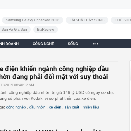
Samsung Galaxy Unpacked 2026
LÃI SUẤT DẬY SÓNG
CHỦ SHO
i Sản Và Gia Sản
BizReview
INH DOANH
CÔNG NGHỆ
SỐNG
e điện khiến ngành công nghiệp dầu
hờn đang phải đối mặt với suy thoái
/11/2019 08:40:12 AM
ành công nghiệp dầu nhờn trị giá 146 tỷ USD có nguy cơ chịu
ung số phận với Kodak, vì sự phát triển của xe điện.
,
,
,
,
gs:
công nghệp
dầu nhờn
xe điện
sản xuất
nhiên liệu