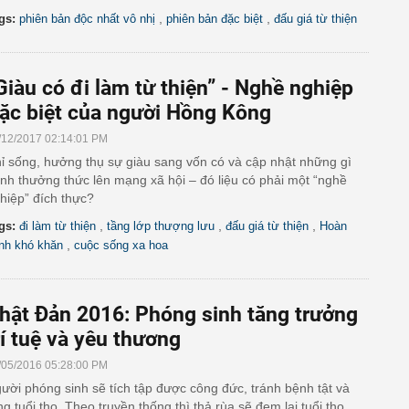
,
,
gs:
phiên bản độc nhất vô nhị
phiên bản đặc biệt
đấu giá từ thiện
Giàu có đi làm từ thiện” - Nghề nghiệp
ặc biệt của người Hồng Kông
/12/2017 02:14:01 PM
ỉ sống, hưởng thụ sự giàu sang vốn có và cập nhật những gì
nh thưởng thức lên mạng xã hội – đó liệu có phải một “nghề
hiệp” đích thực?
,
,
,
gs:
đi làm từ thiện
tầng lớp thượng lưu
đấu giá từ thiện
Hoàn
,
nh khó khăn
cuộc sống xa hoa
hật Đản 2016: Phóng sinh tăng trưởng
rí tuệ và yêu thương
/05/2016 05:28:00 PM
ười phóng sinh sẽ tích tập được công đức, tránh bệnh tật và
ng tuổi thọ. Theo truyền thống thì thả rùa sẽ đem lại tuổi thọ,