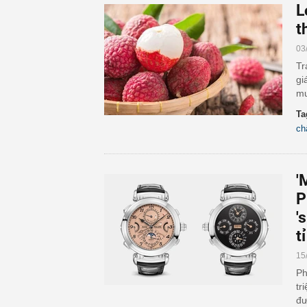
L
t
03
Tr
gi
mu
Ta
ch
'
P
'
tỉ
15
Ph
tr
đư