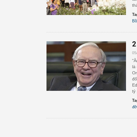
th
Ta
Bồ
2
05
"Ă
là
Om
đố
Ed
tỷ
Ta
đỡ