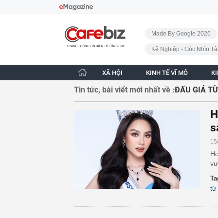
Bỏ qua điều hướng
CafeBiz - Trang chủ
Made By Google 2026
Kế Nghiệp - Góc Nhìn Tà
XÃ HỘI
KINH TẾ VĨ MÔ
K
Tin tức, bài viết mới nhất về :
ĐẤU GIÁ TỪ
H
s
15
Ho
vư
Ta
từ