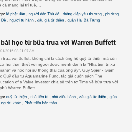
ả cá mang lại trí tuệ,…
,
,
,
gs:
lễ phật đản
người dân Thủ đô
thông điệp yêu thương
phường
,
,
,
 Đề
người tu hành
đấu giá từ thiện
quận Hai Bà Trưng
 bài học từ bữa trưa với Warren Buffett
/01/2016 08:21:07 AM
n trưa với Buffett không chỉ là cách ủng hộ quỹ từ thiện mà còn
 cơ hội thân thiết với người được mệnh danh là "Nhà tiên tri xứ
aha" và học hỏi sự thông thái của ông ấy", Guy Spier - Giám
c Quỹ đầu tư Aquamarine Fund, tác giả cuốn sách The
ucation of a Value Investor chia sẻ trên tờ Time về bữa trưa với
 phú Warren Buffett.
,
,
,
,
gs:
quỹ từ thiện
nhà tiên tri
nhà điều hành
đấu giá từ thiện
giúp
,
 người khác
Phát triển bản thân