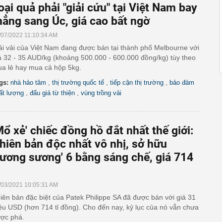
oại quả phải "giải cứu" tại Việt Nam bay
hẳng sang Úc, giá cao bất ngờ
/07/2022 11:10:34 AM
ái vải của Việt Nam đang được bán tại thành phố Melbourne với
á 32 - 35 AUD/kg (khoảng 500.000 - 600.000 đồng/kg) tùy theo
a lẻ hay mua cả hộp 5kg.
,
,
,
gs:
nhà hảo tâm
thị trường quốc tế
tiếp cận thị trường
bảo đảm
,
,
ất lượng
đấu giá từ thiện
vùng trồng vải
Mổ xẻ' chiếc đồng hồ đắt nhất thế giới:
hiên bản độc nhất vô nhị, sở hữu
sương sương' 6 bằng sáng chế, giá 714
/03/2021 10:05:31 AM
iên bản đặc biệt của Patek Philippe SA đã được bán với giá 31
iệu USD (hơn 714 tỉ đồng). Cho đến nay, kỷ lục của nó vẫn chưa
ợc phá.