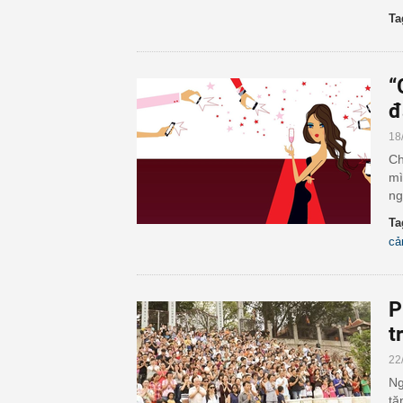
Ta
“
đ
18
Ch
mì
ng
Ta
cả
P
t
22
Ng
tă