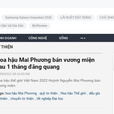
Samsung Galaxy Unpacked 2026
LÃI SUẤT DẬY SÓNG
CHỦ SHO
i Sản Và Gia Sản
BizReview
INH DOANH
CÔNG NGHỆ
SỐNG
 THIỆN
oa hậu Mai Phương bán vương miện
au 1 tháng đăng quang
/09/2022 08:43:00 AM
a hậu thế giới Việt Nam 2022 Huỳnh Nguyễn Mai Phương bán
ơng miện.
,
,
,
gs:
hoa hậu Mai Phương
quỹ từ thiện
Hoa hậu Thế giới
đấu giá
,
,
 thiện
chuyến từ thiện
tốt nghiệp Đại học