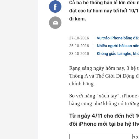
Cả ba hệ thống bán lẻ lớn đều 
đặt cọc từ hôm nay tới hết 10/
đi kèm.
Vụ tráo iPhone bằng đá:
27-10-2016
Nhiều người hỏi sao năm
25-10-2016
Không giắc tai nghe, kh
23-10-2016
Rạng sáng ngày hôm nay, 3 hệ t
Thông A và Thế Giới Di Động đã
chính hãng.
So với hàng "xách tay", iPhone 
hàng cũng như không có trường
Từ ngày 4/11 cho đến hết 1
đôi iPhone mới tại ba hệ t
32