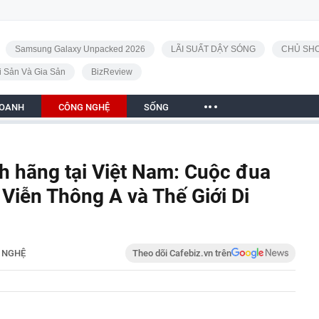
Samsung Galaxy Unpacked 2026
LÃI SUẤT DẬY SÓNG
CHỦ SHO
i Sản Và Gia Sản
BizReview
DOANH
CÔNG NGHỆ
SỐNG
h hãng tại Việt Nam: Cuộc đua
Viễn Thông A và Thế Giới Di
 NGHỆ
Theo dõi Cafebiz.vn trên