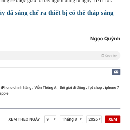
hãng sẽ được giao tới tay người dùng từ ngày 11/11 tới.
ày đã sáng chế ra thiết bị có thể thắp sáng
Ngọc Quỳnh
Copy link
,
,
,
,
,
iPhone chính hãng
Viễn Thông A
thế giới di động
fpt shop
iphone 7
apple
XEM THEO NGÀY
XEM