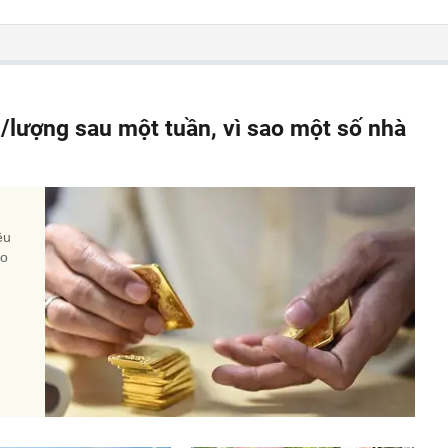
g/lượng sau một tuần, vì sao một số nhà
n
ều
do