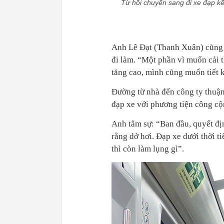
Từ hồi chuyển sang đi xe đạp kết
Anh Lê Đạt (Thanh Xuân) cũng q
đi làm. “Một phần vì muốn cải 
tăng cao, mình cũng muốn tiết ki
Đường từ nhà đến công ty thuận
đạp xe với phương tiện công cộ
Anh tâm sự: “Ban đầu, quyết địn
rằng dở hơi. Đạp xe dưới thời t
thì còn làm lụng gì”.