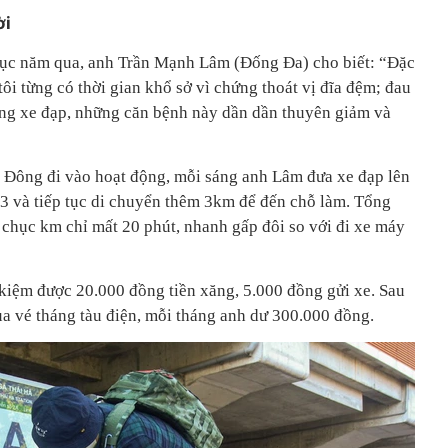
ời
chục năm qua, anh Trần Mạnh Lâm (Đống Đa) cho biết: “Đặc
ôi từng có thời gian khổ sở vì chứng thoát vị đĩa đệm; đau
bằng xe đạp, những căn bệnh này dần dần thuyên giảm và
Hà Đông đi vào hoạt động, mỗi sáng anh Lâm đưa xe đạp lên
 3 và tiếp tục di chuyển thêm 3km để đến chỗ làm. Tổng
chục km chỉ mất 20 phút, nhanh gấp đôi so với đi xe máy
 kiệm được 20.000 đồng tiền xăng, 5.000 đồng gửi xe. Sau
ua vé tháng tàu điện, mỗi tháng anh dư 300.000 đồng.