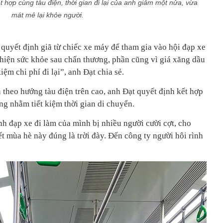
 hợp cùng tàu điện, thời gian đi lại của anh giảm một nửa, vừa
mát mẻ lại khỏe người.
uyết định giã từ chiếc xe máy để tham gia vào hội đạp xe
thiện sức khỏe sau chấn thương, phần cũng vì giá xăng dầu
ệm chi phí đi lại”, anh Đạt chia sẻ.
 theo hướng tàu điện trên cao, anh Đạt quyết định kết hợp
ng nhằm tiết kiệm thời gian di chuyển.
h đạp xe đi làm của mình bị nhiều người cười cợt, cho
iết mùa hè này đúng là trời đày. Đến công ty người hôi rình