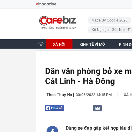
Bỏ qua điều hướng
CafeBiz - Trang chủ
Made By Google 2026
Kế Nghiệp - Góc Nhìn Tà
XÃ HỘI
KINH TẾ VĨ MÔ
KINH 
Dân văn phòng bỏ xe má
Cát Linh - Hà Đông
|
Theo Thuý Hà
|
30/06/2022 14:15 PM
XÃ H
Dùng xe đạp gấp kết hợp tàu đ