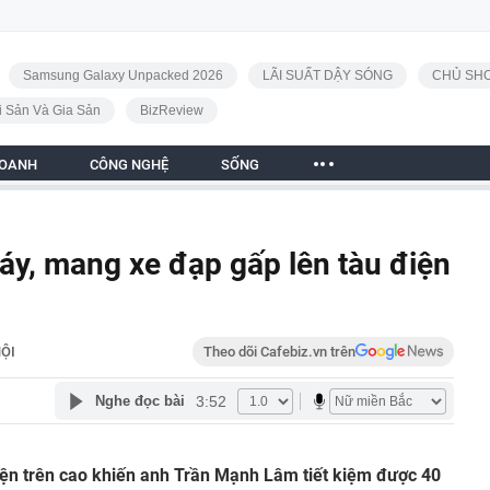
Samsung Galaxy Unpacked 2026
LÃI SUẤT DẬY SÓNG
CHỦ SHO
i Sản Và Gia Sản
BizReview
DOANH
CÔNG NGHỆ
SỐNG
y, mang xe đạp gấp lên tàu điện
ỘI
Theo dõi Cafebiz.vn trên
3:52
Nghe đọc bài
iện trên cao khiến anh Trần Mạnh Lâm tiết kiệm được 40