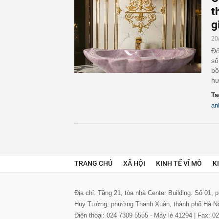
t
g
20
Đố
số
bồ
hư
Ta
an
TRANG CHỦ
XÃ HỘI
KINH TẾ VĨ MÔ
K
Địa chỉ: Tầng 21, tòa nhà Center Building. Số 01,
Huy Tưởng, phường Thanh Xuân, thành phố Hà N
Điện thoại: 024 7309 5555 - Máy lẻ 41294 | Fax: 