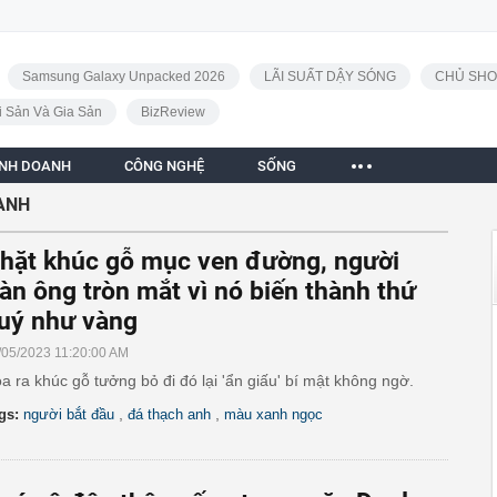
Samsung Galaxy Unpacked 2026
LÃI SUẤT DẬY SÓNG
CHỦ SHO
i Sản Và Gia Sản
BizReview
INH DOANH
CÔNG NGHỆ
SỐNG
ANH
hặt khúc gỗ mục ven đường, người
àn ông tròn mắt vì nó biến thành thứ
uý như vàng
/05/2023 11:20:00 AM
a ra khúc gỗ tưởng bỏ đi đó lại 'ẩn giấu' bí mật không ngờ.
,
,
gs:
người bắt đầu
đá thạch anh
màu xanh ngọc