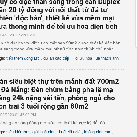
uý cô độc thân sống trong căn Duplex
ần 20 tỷ đồng với nội thất từ đá tự
hiên 'độc bản', thiết kế vừa mềm mại
ừa thông minh để tối ưu hóa diện tích
/04/2023 11:59:00 AM
n hộ duplex với diện tích mặt sàn 90m2 được thiết kế độc bản,
a sang trọng vừa mềm mại nữ nữ tính như chính chủ nhân.
,
,
,
gs:
tiếp thêm động lực
dự án cao cấp
Tối ưu hóa
đá thạch anh
ăn siêu biệt thự trên mảnh đất 700m2
 Đà Nẵng: Đèn chùm bằng pha lê mạ
àng 24k nặng vài tấn, phòng ngủ cho
on trai 3 tuổi rộng gần 80m2
/03/2023 01:45:00 PM
ông gian sống đáng mơ ước với thiết kế cực kỳ đắt đỏ.
,
,
,
,
gs:
siêu biệt thự
giới nhà giàu
buổi đấu giá
không gian mở