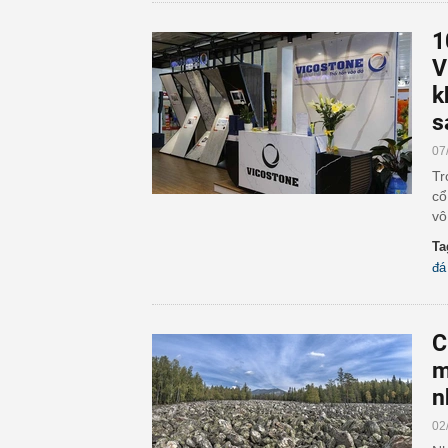
1
V
k
s
07
Tr
cổ
vô
Ta
đá
C
m
n
02