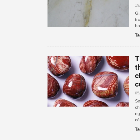
19
Gi
tr
ho
Ta
T
t
c
c
05
Sn
ch
ng
cả
Ta