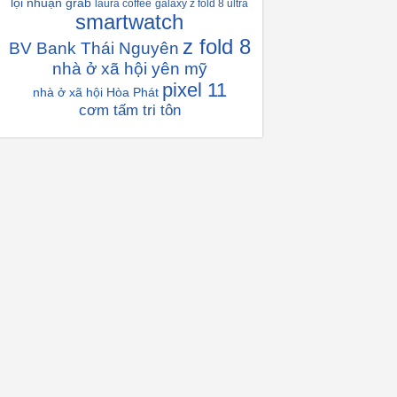
lọi nhuận grab
laura coffee
galaxy z fold 8 ultra
smartwatch
z fold 8
BV Bank Thái Nguyên
nhà ở xã hội yên mỹ
pixel 11
nhà ở xã hội Hòa Phát
cơm tấm tri tôn