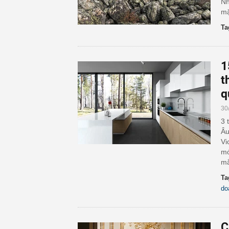
Nh
mặ
Ta
1
t
q
30
3 
Âu
Vi
mớ
mắ
Ta
do
C