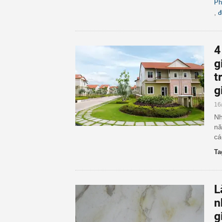
Ph
,
đ
4
g
t
g
16
Nh
nă
cá
Ta
L
n
g