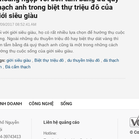
hạch anh trong biệt thự triệu đô của
iới siêu giàu
/09/2017 08:52:41 AM
i với giới siêu giàu, họ có rất nhiều lựa chọn để hưởng thụ cuộc
ng. Ngoài những du thuyền triệu đô hay biệt thự dát vàng thì
n tắm bằng đá quý thạch anh cũng là một trong những cách
ởng thụ cuộc sống của giới siêu giàu.
,
,
,
gs:
giới siêu giàu
Biệt thự triệu đô
du thuyền triệu đô
đá thạch
,
h
Đá cẩm thạch
INH DOANH
CÔNG NGHỆ
SỐNG
Liên hệ quảng cáo
 phố Nguyễn
ội
© Co
Hotline:
024-39743413