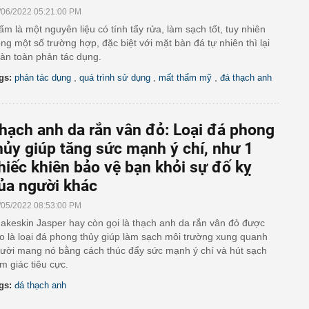
/06/2022 05:21:00 PM
ấm là một nguyên liệu có tính tẩy rửa, làm sạch tốt, tuy nhiên
ong một số trường hợp, đặc biệt với mặt bàn đá tự nhiên thì lại
àn toàn phản tác dụng.
,
,
,
gs:
phản tác dụng
quá trình sử dụng
mất thẩm mỹ
đá thạch anh
hạch anh da rắn vân đỏ: Loại đá phong
hủy giúp tăng sức mạnh ý chí, như 1
hiếc khiên bảo vệ bạn khỏi sự đố kỵ
ủa người khác
/05/2022 08:53:00 PM
akeskin Jasper hay còn gọi là thạch anh da rắn vân đỏ được
o là loại đá phong thủy giúp làm sạch môi trường xung quanh
ười mang nó bằng cách thúc đẩy sức mạnh ý chí và hút sạch
m giác tiêu cực.
gs:
đá thạch anh