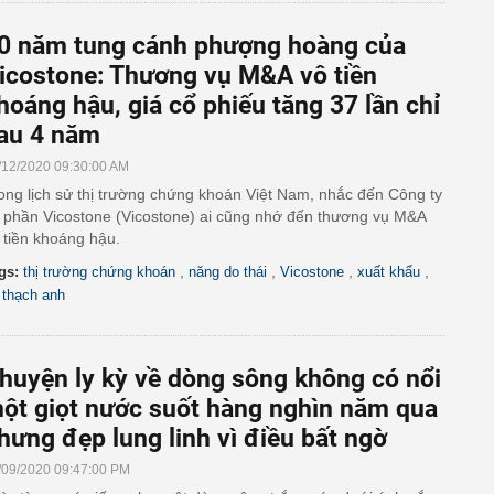
0 năm tung cánh phượng hoàng của
icostone: Thương vụ M&A vô tiền
hoáng hậu, giá cổ phiếu tăng 37 lần chỉ
au 4 năm
/12/2020 09:30:00 AM
ong lịch sử thị trường chứng khoán Việt Nam, nhắc đến Công ty
 phần Vicostone (Vicostone) ai cũng nhớ đến thương vụ M&A
 tiền khoáng hậu.
,
,
,
,
gs:
thị trường chứng khoán
năng do thái
Vicostone
xuất khẩu
 thạch anh
huyện ly kỳ về dòng sông không có nổi
ột giọt nước suốt hàng nghìn năm qua
hưng đẹp lung linh vì điều bất ngờ
/09/2020 09:47:00 PM