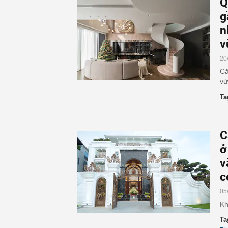
Q
g
n
v
20
Că
vừ
Ta
C
ở
v
c
05
Kh
Ta