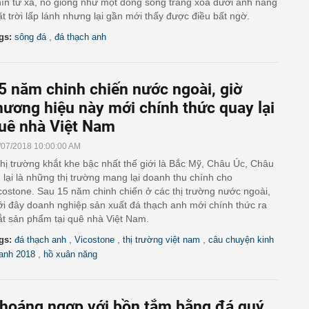
ìn từ xa, nó giống như một dòng sông trắng xóa dưới ánh nắng
t trời lấp lánh nhưng lại gần mới thấy được điều bất ngờ.
,
gs:
sông đá
đá thạch anh
5 năm chinh chiến nước ngoài, giờ
hương hiệu này mới chính thức quay lại
uê nhà Việt Nam
/07/2018 10:00:00 AM
thị trường khắt khe bậc nhất thế giới là Bắc Mỹ, Châu Úc, Châu
 lại là những thị trường mang lại doanh thu chính cho
costone. Sau 15 năm chinh chiến ở các thị trường nước ngoài,
i đây doanh nghiệp sản xuất đá thạch anh mới chính thức ra
t sản phẩm tại quê nhà Việt Nam.
,
,
,
gs:
đá thạch anh
Vicostone
thị trường việt nam
câu chuyện kinh
,
anh 2018
hồ xuân năng
hoáng ngợp với bồn tắm bằng đá quý