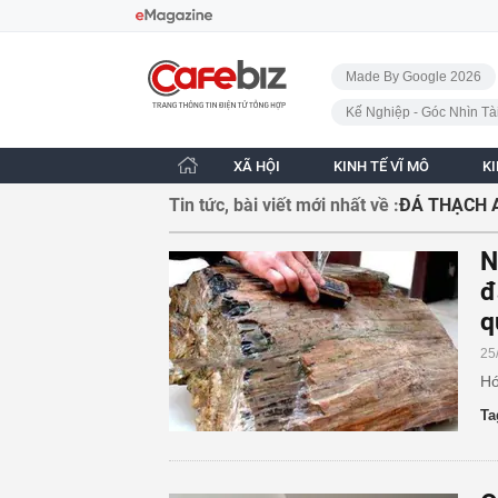
Bỏ qua điều hướng
CafeBiz - Trang chủ
Made By Google 2026
Kế Nghiệp - Góc Nhìn Tà
XÃ HỘI
KINH TẾ VĨ MÔ
K
Tin tức, bài viết mới nhất về :
ĐÁ THẠCH 
N
đ
q
25
Hó
Ta