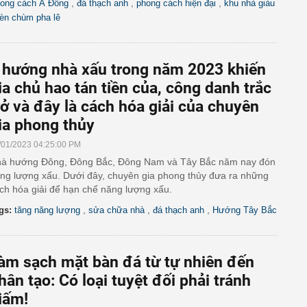
,
,
,
ong cách Á Đông
đá thạch anh
phong cách hiện đại
khu nhà giàu
èn chùm pha lê
 hướng nhà xấu trong năm 2023 khiến
ia chủ hao tán tiền của, công danh trắc
rở và đây là cách hóa giải của chuyên
ia phong thủy
/01/2023 04:25:00 PM
à hướng Đông, Đông Bắc, Đông Nam và Tây Bắc năm nay đón
ng lượng xấu. Dưới đây, chuyên gia phong thủy đưa ra những
ch hóa giải để hạn chế năng lượng xấu.
,
,
,
gs:
tăng năng lượng
sửa chữa nhà
đá thạch anh
Hướng Tây Bắc
àm sạch mặt bàn đá từ tự nhiên đến
hân tạo: Có loại tuyệt đối phải tránh
iấm!