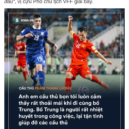
đâu"
, vị cựu Phó chủ tịch VFF giãi bày.