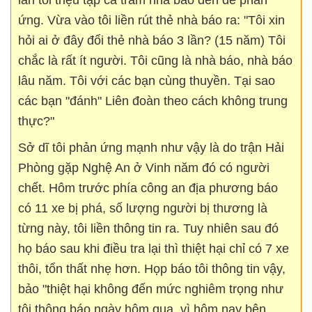
lần tôi triệu tập cả trăm nhà báo đến để phản
ứng. Vừa vào tôi liền rút thẻ nhà báo ra: "Tôi xin
hỏi ai ở đây đổi thẻ nhà báo 3 lần? (15 năm) Tôi
chắc là rất ít người. Tôi cũng là nhà báo, nhà báo
lâu năm. Tôi với các bạn cùng thuyền. Tại sao
các bạn "đánh" Liên đoàn theo cách không trung
thực?"
Sở dĩ tôi phản ứng mạnh như vậy là do trận Hải
Phòng gặp Nghệ An ở Vinh năm đó có người
chết. Hôm trước phía công an địa phương báo
có 11 xe bị phá, số lượng người bị thương là
từng này, tôi liền thông tin ra. Tuy nhiên sau đó
họ báo sau khi điều tra lại thì thiệt hại chỉ có 7 xe
thôi, tổn thất nhẹ hơn. Họp báo tôi thông tin vậy,
bảo "thiệt hại không đến mức nghiêm trọng như
tôi thông báo ngày hôm qua, vì hôm nay bên