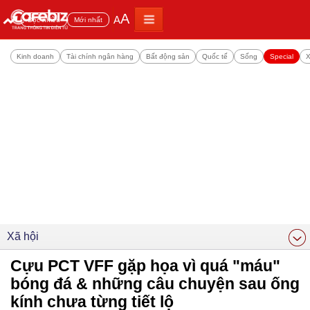
A
A
Đọc nhiều
Mới nhất
Kinh doanh
Tài chính ngân hàng
Bất động sản
Quốc tế
Sống
Special
X
Xã hội
Cựu PCT VFF gặp họa vì quá "máu"
bóng đá & những câu chuyện sau ống
kính chưa từng tiết lộ