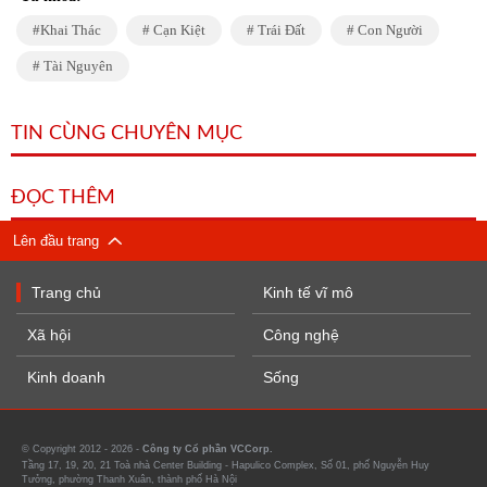
Khai Thác
Cạn Kiệt
Trái Đất
Con Người
Tài Nguyên
TIN CÙNG CHUYÊN MỤC
ĐỌC THÊM
Lên đầu trang
Trang chủ
Kinh tế vĩ mô
Xã hội
Công nghệ
Kinh doanh
Sống
© Copyright 2012 - 2026 -
Công ty Cổ phần VCCorp.
Tầng 17, 19, 20, 21 Toà nhà Center Building - Hapulico Complex, Số 01, phố Nguyễn Huy
Tưởng, phường Thanh Xuân, thành phố Hà Nội