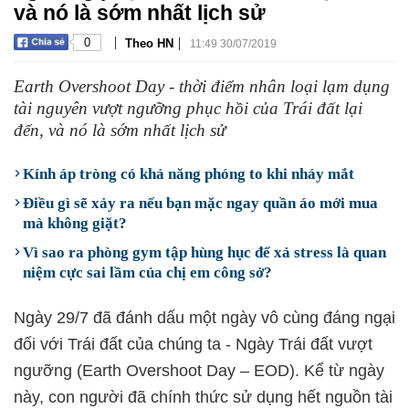
và nó là sớm nhất lịch sử
|
|
0
Theo HN
11:49 30/07/2019
Earth Overshoot Day - thời điểm nhân loại lạm dụng
tài nguyên vượt ngưỡng phục hồi của Trái đất lại
đến, và nó là sớm nhất lịch sử
Kính áp tròng có khả năng phóng to khi nháy mắt
Điều gì sẽ xảy ra nếu bạn mặc ngay quần áo mới mua
mà không giặt?
Vì sao ra phòng gym tập hùng hục để xả stress là quan
niệm cực sai lầm của chị em công sở?
Ngày 29/7 đã đánh dấu một ngày vô cùng đáng ngại
đối với Trái đất của chúng ta - Ngày Trái đất vượt
ngưỡng (Earth Overshoot Day – EOD). Kể từ ngày
này, con người đã chính thức sử dụng hết nguồn tài