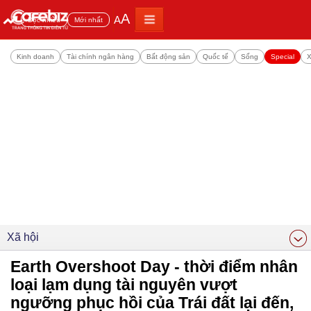
A
A
Đọc nhiều
Mới nhất
Kinh doanh
Tài chính ngân hàng
Bất động sản
Quốc tế
Sống
Special
X
Xã hội
Earth Overshoot Day - thời điểm nhân
loại lạm dụng tài nguyên vượt
ngưỡng phục hồi của Trái đất lại đến,