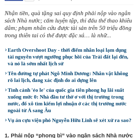
Nhận tiền, quà tặng sai quy định phải nộp vào ngân
sách Nhà nước; cấm luyện tập, thi đấu thể thao khiêu
dâm; phạm nhân cứu được tài sản trên 50 triệu đồng
trong thiên tai có thể được đặc xá… là nhữ...
Earth Overshoot Day - thời điểm nhân loại lạm dụng
tài nguyên vượt ngưỡng phục hồi của Trái đất lại đến,
và nó là sớm nhất lịch sử
Tên đường tự phát Ngô Minh Dương: Nhân vật không
rõ lai lịch, đang xác định do ai dựng lên
Tình cảnh 'éo le' của quốc gia tiên phong hạ lãi suất
xuống mức 0: Nhà đầu tư thờ ơ với thị trường trong
nước, đổ xô tìm kiếm lợi nhuận ở các thị trường nước
ngoài từ Á sang Âu
Vụ án cựu viện phó Nguyễn Hữu Linh sẽ xét xử ra sao?
1.
Phải nộp “phong bì” vào ngân sách Nhà nước