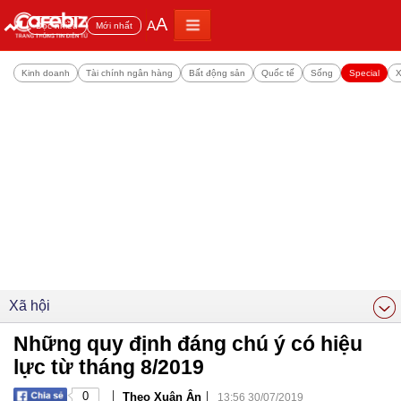
A
A
Đọc nhiều
Mới nhất
Kinh doanh
Tài chính ngân hàng
Bất động sản
Quốc tế
Sống
Special
X
Xã hội
Những quy định đáng chú ý có hiệu
lực từ tháng 8/2019
|
|
0
Theo Xuân Ân
13:56 30/07/2019