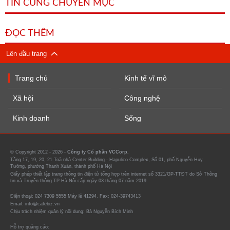
TIN CÙNG CHUYÊN MỤC
ĐỌC THÊM
Lên đầu trang
Trang chủ
Kinh tế vĩ mô
Xã hội
Công nghệ
Kinh doanh
Sống
© Copyright 2012 - 2026 -
Công ty Cổ phần VCCorp.
Tầng 17, 19, 20, 21 Toà nhà Center Building - Hapulico Complex, Số 01, phố Nguyễn Huy
Tưởng, phường Thanh Xuân, thành phố Hà Nội
Giấy phép thiết lập trang thông tin điện tử tổng hợp trên internet số 3321/GP-TTĐT do Sở Thông
tin và Truyền thông TP Hà Nội cấp ngày 03 tháng 07 năm 2019.
Điện thoại: 024 7309 5555 Máy lẻ 41294. Fax: 024-39743413
Email: info@cafebiz.vn
Chịu trách nhiệm quản lý nội dung: Bà Nguyễn Bích Minh
Hỗ trợ quảng cáo: