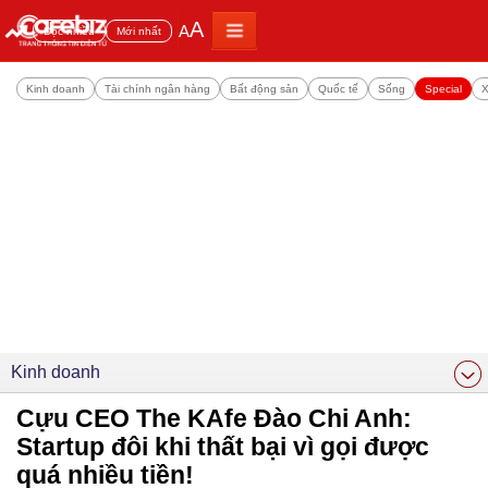
A
A
Đọc nhiều
Mới nhất
Kinh doanh
Tài chính ngân hàng
Bất động sản
Quốc tế
Sống
Special
X
Kinh doanh
Cựu CEO The KAfe Đào Chi Anh:
Startup đôi khi thất bại vì gọi được
quá nhiều tiền!