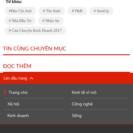
Từ khóa:
Đào Chi Anh
The Kafe
F&B
StartUp
Nhà Đầu Tư
Nhân Sự
Câu Chuyện Kinh Doanh 2017
TIN CÙNG CHUYÊN MỤC
ĐỌC THÊM
Lên đầu trang
Trang chủ
Kinh tế vĩ mô
Xã hội
Công nghệ
Kinh doanh
Sống