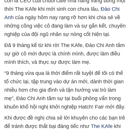
còn là CEO của chuỗi café nhà hàng vang bóng một
thời The KAfe khi mới sinh con chưa lâu,
Đào Chi
Anh
của ngày hôm nay rạng rỡ hơn khi chia sẻ về
những công việc cô đang làm và sự gắn kết, chuyên
nghiệp của đội ngũ nhân sự nòng cốt hiện tại.
Đã 9 tháng kể từ khi rời The KAfe, Đào Chi Anh tâm
sự giờ cô mới được là chính mình, được làm điều
mình thích, và thực sự được làm mẹ.
“9 tháng vừa qua là thời điểm rất tuyệt để tôi có thể
tổ chức lại, tập trung vào dự án mới, dành thời gian
nhiều hơn cho gia đình và tận hưởng vai trò làm
mẹ”, Đào Chi Anh tâm sự tại buổi phỏng vấn trong
khuôn khổ hội nghị khởi nghiệp Hatch! Fair mới đây.
Khi được đề nghị chia sẻ lời khuyên cho các bạn trẻ
để tránh được thất bại đáng tiếc như
The KAfe
khi