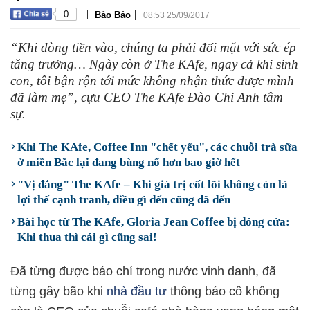
|
|
0
Bảo Bảo
08:53 25/09/2017
“Khi dòng tiền vào, chúng ta phải đối mặt với sức ép
tăng trưởng… Ngày còn ở The KAfe, ngay cả khi sinh
con, tôi bận rộn tới mức không nhận thức được mình
đã làm mẹ”, cựu CEO The KAfe Đào Chi Anh tâm
sự.
Khi The KAfe, Coffee Inn "chết yểu", các chuỗi trà sữa
ở miền Bắc lại đang bùng nổ hơn bao giờ hết
"Vị đắng" The KAfe – Khi giá trị cốt lõi không còn là
lợi thế cạnh tranh, điều gì đến cũng đã đến
Bài học từ The KAfe, Gloria Jean Coffee bị đóng cửa:
Khi thua thì cái gì cũng sai!
Đã từng được báo chí trong nước vinh danh, đã
từng gây bão khi
nhà đầu tư
thông báo cô không