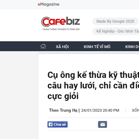
Bỏ qua điều hướng
CafeBiz - Trang chủ
Made By Google 2026
Kế Nghiệp - Góc Nhìn Tà
XÃ HỘI
KINH TẾ VĨ MÔ
KINH 
Cụ ông kế thừa kỹ thuậ
câu hay lưới, chỉ cần đ
cực giỏi
|
Theo Trung Hạ
|
24/01/2023 20:40 PM
SỐ