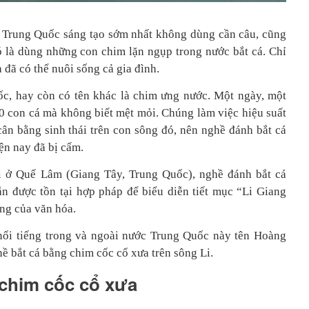
 Trung Quốc sáng tạo sớm nhất không dùng cần câu, cũng
ó là dùng những con chim lặn ngụp trong nước bắt cá. Chỉ
 đã có thể nuôi sống cả gia đình.
ốc, hay còn có tên khác là chim ưng nước. Một ngày, một
0 con cá mà không biết mệt mỏi. Chúng làm việc hiệu suất
ân bằng sinh thái trên con sông đó, nên nghề đánh bắt cá
ện nay đã bị cấm.
i ở Quế Lâm (Giang Tây, Trung Quốc), nghề đánh bắt cá
 được tồn tại hợp pháp để biểu diễn tiết mục “Li Giang
ng của văn hóa.
nổi tiếng trong và ngoài nước Trung Quốc này tên Hoàng
ề bắt cá bằng chim cốc cổ xưa trên sông Li.
 chim cốc cổ xưa