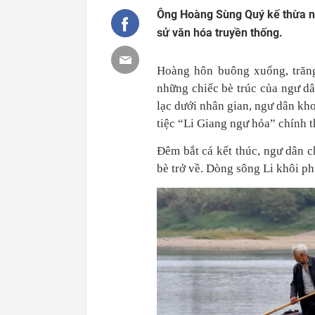
Ông Hoàng Sùng Quý kế thừa nghề
sử văn hóa truyền thống.
Hoàng hôn buông xuống, trăng
những chiếc bè trúc của ngư d
lạc dưới nhân gian, ngư dân kho
tiệc “Li Giang ngư hỏa” chính t
Đêm bắt cá kết thúc, ngư dân c
bè trở về. Dòng sông Li khôi p