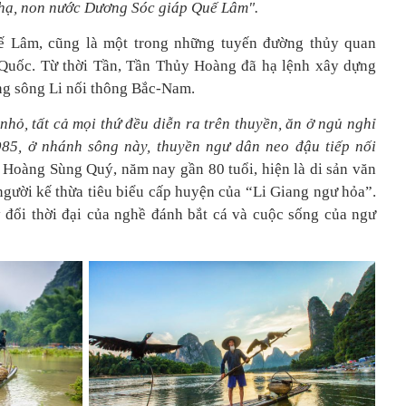
 hạ, non nước Dương Sóc giáp Quế Lâm".
ế Lâm, cũng là một trong những tuyến đường thủy quan
 Quốc. Từ thời Tần, Tần Thủy Hoàng đã hạ lệnh xây dựng
ng sông Li nối thông Bắc-Nam.
nhỏ, tất cả mọi thứ đều diễn ra trên thuyền, ăn ở ngủ nghỉ
985, ở nhánh sông này, thuyền ngư dân neo đậu tiếp nối
 Hoàng Sùng Quý, năm nay gần 80 tuổi, hiện là di sản văn
 người kế thừa tiêu biểu cấp huyện của “Li Giang ngư hỏa”.
đổi thời đại của nghề đánh bắt cá và cuộc sống của ngư