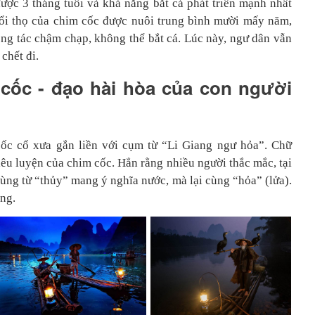
được 3 tháng tuổi và khả năng bắt cá phát triển mạnh nhất
ổi thọ của chim cốc được nuôi trung bình mười mấy năm,
ng tác chậm chạp, không thể bắt cá. Lúc này, ngư dân vẫn
chết đi.
cốc - đạo hài hòa của con người
ốc cổ xưa gắn liền với cụm từ “Li Giang ngư hỏa”. Chữ
iêu luyện của chim cốc. Hẳn rằng nhiều người thắc mắc, tại
dùng từ “thủy” mang ý nghĩa nước, mà lại cùng “hỏa” (lửa).
êng.