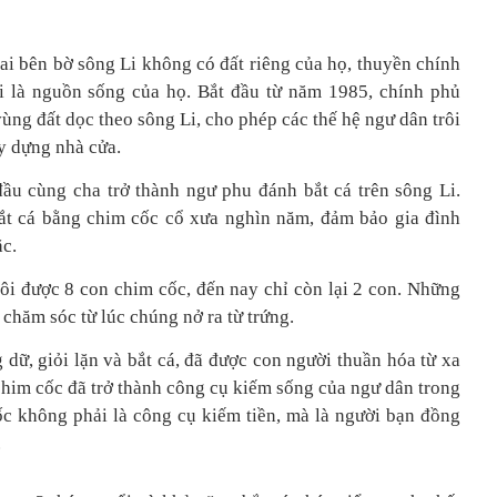
i bên bờ sông Li không có đất riêng của họ, thuyền chính
i là nguồn sống của họ. Bắt đầu từ năm 1985, chính phủ
ng đất dọc theo sông Li, cho phép các thế hệ ngư dân trôi
ây dựng nhà cửa.
ầu cùng cha trở thành ngư phu đánh bắt cá trên sông Li.
ắt cá bằng chim cốc cổ xưa nghìn năm, đảm bảo gia đình
ặc.
i được 8 con chim cốc, đến nay chỉ còn lại 2 con. Những
chăm sóc từ lúc chúng nở ra từ trứng.
 dữ, giỏi lặn và bắt cá, đã được con người thuần hóa từ xa
chim cốc đã trở thành công cụ kiếm sống của ngư dân trong
ốc không phải là công cụ kiếm tiền, mà là người bạn đồng
.