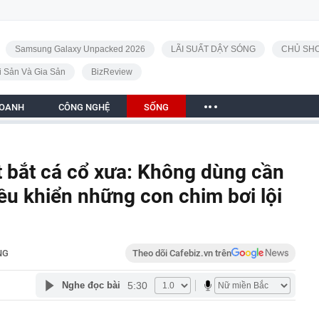
Samsung Galaxy Unpacked 2026
LÃI SUẤT DẬY SÓNG
CHỦ SHO
i Sản Và Gia Sản
BizReview
DOANH
CÔNG NGHỆ
SỐNG
t bắt cá cổ xưa: Không dùng cần
iều khiển những con chim bơi lội
NG
Theo dõi Cafebiz.vn trên
5:30
Nghe đọc bài