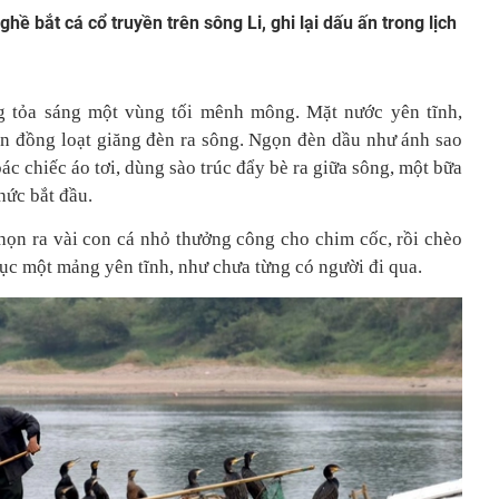
 bắt cá cổ truyền trên sông Li, ghi lại dấu ấn trong lịch
 tỏa sáng một vùng tối mênh mông. Mặt nước yên tĩnh,
ân đồng loạt giăng đèn ra sông. Ngọn đèn dầu như ánh sao
ác chiếc áo tơi, dùng sào trúc đẩy bè ra giữa sông, một bữa
hức bắt đầu.
họn ra vài con cá nhỏ thưởng công cho chim cốc, rồi chèo
hục một mảng yên tĩnh, như chưa từng có người đi qua.