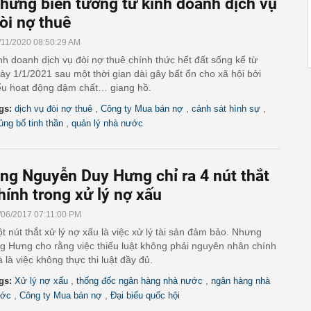
hững biến tướng từ kinh doanh dịch vụ
òi nợ thuê
/11/2020 08:50:29 AM
nh doanh dịch vụ đòi nợ thuê chính thức hết đất sống kể từ
ày 1/1/2021 sau một thời gian dài gây bất ổn cho xã hội bởi
ểu hoạt động đậm chất… giang hồ.
,
,
,
gs:
dịch vụ đòi nợ thuê
Công ty Mua bán nợ
cảnh sát hình sự
,
ủng bố tinh thần
quản lý nhà nước
ng Nguyễn Duy Hưng chỉ ra 4 nút thắt
hính trong xử lý nợ xấu
/06/2017 07:11:00 PM
t nút thắt xử lý nợ xấu là việc xử lý tài sản đảm bảo. Nhưng
g Hưng cho rằng việc thiếu luật không phải nguyên nhân chính
 là việc không thực thi luật đầy đủ.
,
,
gs:
Xử lý nợ xấu
thống đốc ngân hàng nhà nước
ngân hàng nhà
,
,
ớc
Công ty Mua bán nợ
Đại biểu quốc hội