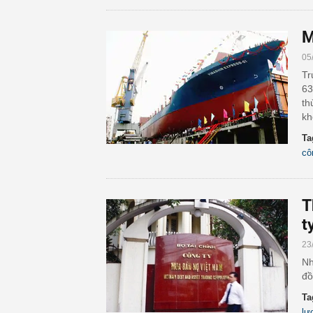
M
05
Tr
63
th
kh
Ta
cô
T
t
23
Nh
đồ
Ta
lư