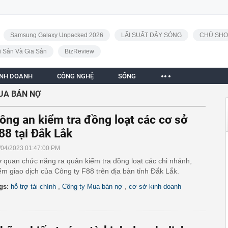
Samsung Galaxy Unpacked 2026
LÃI SUẤT DẬY SÓNG
CHỦ SHO
i Sản Và Gia Sản
BizReview
INH DOANH
CÔNG NGHỆ
SỐNG
UA BÁN NỢ
ông an kiểm tra đồng loạt các cơ sở
88 tại Đắk Lắk
/04/2023 01:47:00 PM
 quan chức năng ra quân kiểm tra đồng loạt các chi nhánh,
ểm giao dịch của Công ty F88 trên địa bàn tỉnh Đắk Lắk.
,
,
gs:
hỗ trợ tài chính
Công ty Mua bán nợ
cơ sở kinh doanh