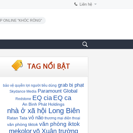
Liên hệ
P ONLINE "KHÓC RÒNG"
grab bị phạt
bảo vệ quyền lợi người tiêu dùng
Paramount Global
Skydance Media
EQ cia
EQ ca
Redstone
An Bình Phát Holdings
nhà ở xã hội Long Biên
vỏ não
Ratan Tata
thương mại điện thoại
văn phòng iktok
văn phòng tiktok
mekolor
võ Xuân trường