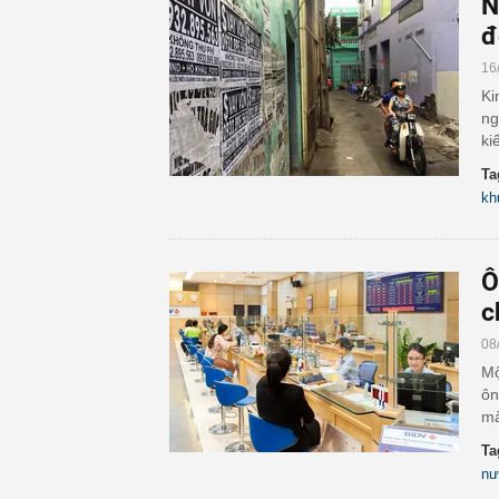
N
đ
16
Ki
ng
ki
Ta
kh
Ô
c
08
Mộ
ôn
mà
Ta
nư