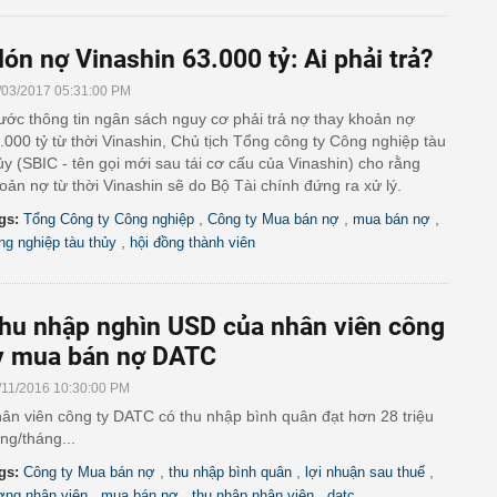
ón nợ Vinashin 63.000 tỷ: Ai phải trả?
/03/2017 05:31:00 PM
ước thông tin ngân sách nguy cơ phải trả nợ thay khoản nợ
.000 tỷ từ thời Vinashin, Chủ tịch Tổng công ty Công nghiệp tàu
ủy (SBIC - tên gọi mới sau tái cơ cấu của Vinashin) cho rằng
oản nợ từ thời Vinashin sẽ do Bộ Tài chính đứng ra xử lý.
,
,
,
gs:
Tổng Công ty Công nghiệp
Công ty Mua bán nợ
mua bán nợ
,
ng nghiệp tàu thủy
hội đồng thành viên
hu nhập nghìn USD của nhân viên công
y mua bán nợ DATC
/11/2016 10:30:00 PM
ân viên công ty DATC có thu nhập bình quân đạt hơn 28 triệu
ng/tháng...
,
,
,
gs:
Công ty Mua bán nợ
thu nhập bình quân
lợi nhuận sau thuế
,
,
,
ơng nhân viên
mua bán nợ
thu nhập nhân viên
datc