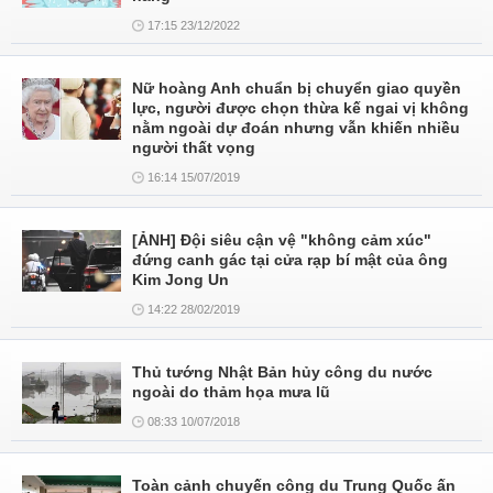
17:15 23/12/2022
Nữ hoàng Anh chuẩn bị chuyển giao quyền
lực, người được chọn thừa kế ngai vị không
nằm ngoài dự đoán nhưng vẫn khiến nhiều
người thất vọng
16:14 15/07/2019
[ẢNH] Đội siêu cận vệ "không cảm xúc"
đứng canh gác tại cửa rạp bí mật của ông
Kim Jong Un
14:22 28/02/2019
Thủ tướng Nhật Bản hủy công du nước
ngoài do thảm họa mưa lũ
08:33 10/07/2018
Toàn cảnh chuyến công du Trung Quốc ấn