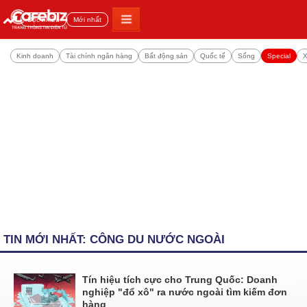
Đọc nhiều
Mới nhất
Kinh doanh
Tài chính ngân hàng
Bất động sản
Quốc tế
Sống
Special
X
TIN MỚI NHẤT: CÔNG DU NƯỚC NGOÀI
Tín hiệu tích cực cho Trung Quốc: Doanh
nghiệp "đổ xô" ra nước ngoài tìm kiếm đơn
hàng