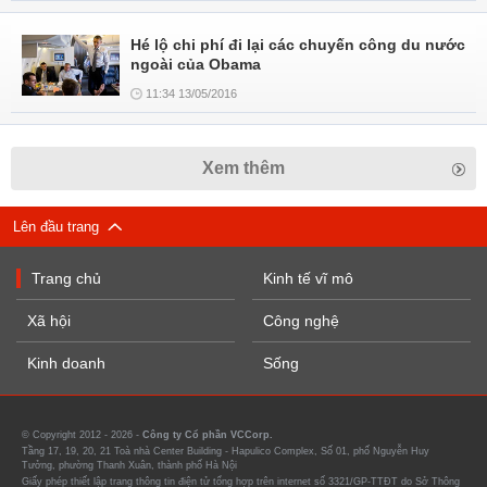
Hé lộ chi phí đi lại các chuyến công du nước
ngoài của Obama
11:34 13/05/2016
Xem thêm
Lên đầu trang
Trang chủ
Kinh tế vĩ mô
Xã hội
Công nghệ
Kinh doanh
Sống
© Copyright 2012 - 2026 -
Công ty Cổ phần VCCorp.
Tầng 17, 19, 20, 21 Toà nhà Center Building - Hapulico Complex, Số 01, phố Nguyễn Huy
Tưởng, phường Thanh Xuân, thành phố Hà Nội
Giấy phép thiết lập trang thông tin điện tử tổng hợp trên internet số 3321/GP-TTĐT do Sở Thông