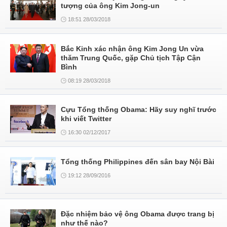
tượng của ông Kim Jong-un
18:51 28/03/2018
Bắc Kinh xác nhận ông Kim Jong Un vừa
thăm Trung Quốc, gặp Chủ tịch Tập Cận
Bình
08:19 28/03/2018
Cựu Tổng thống Obama: Hãy suy nghĩ trước
khi viết Twitter
16:30 02/12/2017
Tổng thống Philippines đến sân bay Nội Bài
19:12 28/09/2016
Đặc nhiệm bảo vệ ông Obama được trang bị
như thế nào?