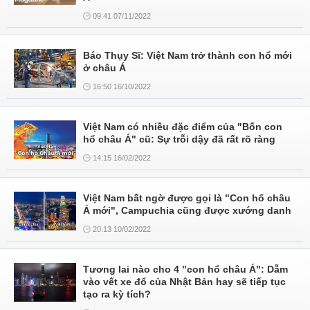
09:41 07/11/2022
Báo Thụy Sĩ: Việt Nam trở thành con hổ mới
ở châu Á
16:50 16/10/2022
Việt Nam có nhiều đặc điểm của "Bốn con
hổ châu Á" cũ: Sự trỗi dậy đã rất rõ ràng
14:15 16/02/2022
Việt Nam bất ngờ được gọi là "Con hổ châu
Á mới", Campuchia cũng được xướng danh
20:13 10/02/2022
Tương lai nào cho 4 "con hổ châu Á": Dẫm
vào vết xe đổ của Nhật Bản hay sẽ tiếp tục
tạo ra kỳ tích?