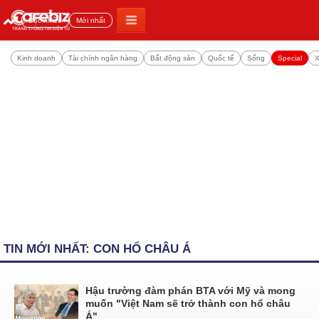
Đọc nhiều
Mới nhất
Kinh doanh
Tài chính ngân hàng
Bất động sản
Quốc tế
Sống
Special
X
TIN MỚI NHẤT: CON HỔ CHÂU Á
Hậu trường đàm phán BTA với Mỹ và mong
muốn "Việt Nam sẽ trở thành con hổ châu
Á"