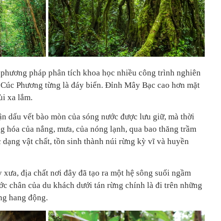
à phương pháp phân tích khoa học nhiều công trình nghiên
 Cúc Phương từng là đáy biển. Đỉnh Mây Bạc cao hơn mặt
ùi xa lắm.
ận dấu vết bào mòn của sóng nước được lưu giữ, mà thời
g hóa của nắng, mưa, của nóng lạnh, qua bao thăng trầm
c dạng vật chất, tồn sinh thành núi rừng kỳ vĩ và huyền
y xưa, địa chất nơi đây đã tạo ra một hệ sông suối ngầm
c chân của du khách dưới tán rừng chính là đi trên những
ng hang động.