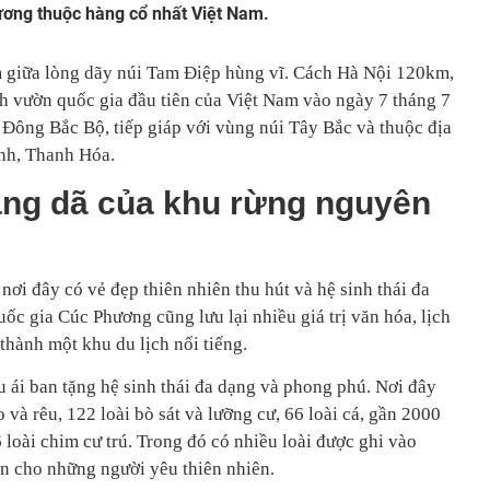
ơng thuộc hàng cổ nhất Việt Nam.
giữa lòng dãy núi Tam Điệp hùng vĩ. Cách Hà Nội 120km,
h vườn quốc gia đầu tiên của Việt Nam vào ngày 7 tháng 7
 Đông Bắc Bộ, tiếp giáp với vùng núi Tây Bắc và thuộc địa
ình, Thanh Hóa.
ang dã của khu rừng nguyên
 nơi đây có vẻ đẹp thiên nhiên thu hút và hệ sinh thái đa
ốc gia Cúc Phương cũng lưu lại nhiều giá trị văn hóa, lịch
 thành một khu du lịch nổi tiếng.
 ái ban tặng hệ sinh thái đa dạng và phong phú. Nơi đây
o và rêu, 122 loài bò sát và lưỡng cư, 66 loài cá, gần 2000
6 loài chim cư trú. Trong đó có nhiều loài được ghi vào
ẫn cho những người yêu thiên nhiên.