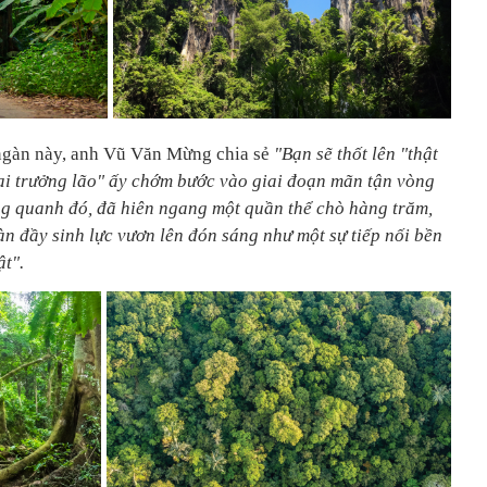
ngàn này, anh Vũ Văn Mừng chia sẻ
"Bạn sẽ thốt lên "thật
"đại trưởng lão" ấy chớm bước vào giai đoạn mãn tận vòng
ng quanh đó, đã hiên ngang một quần thể chò hàng trăm,
 đầy sinh lực vươn lên đón sáng như một sự tiếp nối bền
ật".