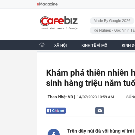
Bỏ qua điều hướng
CafeBiz - Trang chủ
Made By Google 2026
Kế Nghiệp - Góc Nhìn Tà
XÃ HỘI
KINH TẾ VĨ MÔ
KINH 
Khám phá thiên nhiên h
sinh hàng triệu năm tuổ
|
Theo Nhật Vũ
|
14/07/2023 10:59 AM
SỐN
Trên dãy núi đá vôi hùng vĩ trả