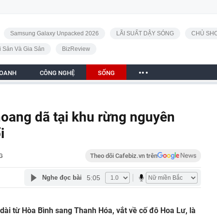
Samsung Galaxy Unpacked 2026
LÃI SUẤT DẬY SÓNG
CHỦ SHO
i Sản Và Gia Sản
BizReview
DOANH
CÔNG NGHỆ
SỐNG
oang dã tại khu rừng nguyên
i
G
Theo dõi Cafebiz.vn trên
5:05
Nghe đọc bài
i dài từ Hòa Bình sang Thanh Hóa, vắt về cố đô Hoa Lư, là