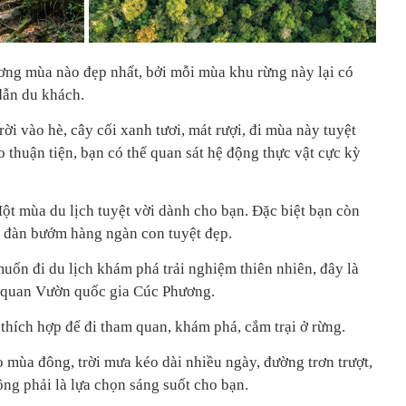
ơng mùa nào đẹp nhất, bởi mỗi mùa khu rừng này lại có
dẫn du khách.
trời vào hè, cây cối xanh tươi, mát rượi, đi mùa này tuyệt
 thuận tiện, bạn có thể quan sát hệ động thực vật cực kỳ
ột mùa du lịch tuyệt vời dành cho bạn. Đặc biệt bạn còn
 đàn bướm hàng ngàn con tuyệt đẹp.
uốn đi du lịch khám phá trải nghiệm thiên nhiên, đây là
m quan Vườn quốc gia Cúc Phương.
thích hợp để đi tham quan, khám phá, cắm trại ở rừng.
 mùa đông, trời mưa kéo dài nhiều ngày, đường trơn trượt,
ng phải là lựa chọn sáng suốt cho bạn.