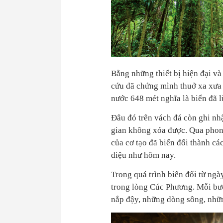
Bằng những thiết bị hiện đại v
cứu đã chứng mình thuở xa xưa
nước 648 mét nghĩa là biển đã l
Đâu đó trên vách đá còn ghi nh
gian không xóa được. Qua phon
của cơ tạo đã biến đổi thành cá
diệu như hôm nay.
Trong quá trình biến đổi từ ngà
trong lòng Cúc Phương. Mỗi bướ
nắp đậy, những dòng sông, nhữ