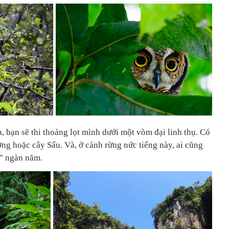
n, bạn sẽ thi thoảng lọt mình dưới một vòm đại linh thụ. Có
ng hoặc cây Sấu. Và, ở cánh rừng nức tiếng này, ai cũng
u" ngàn năm.