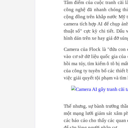
Tâm điểm của cuộc tranh cãi l
công nghệ đã nhanh chóng thi
cộng đồng trên khắp nước Mỹ t
camera tích hợp AI để chụp ảnh
thuật số" cực kỳ chi tiết. Dấ
hình dán trên xe hay giá đỡ sún
Camera của Flock là "đứa con c
vào cơ sở dữ liệu quốc gia của 
hồi ma túy, tìm kiếm ô tô bị m
của công ty tuyên bố các thiết
việc giải quyết tội phạm và tìm
Thế nhưng, sự bành trướng thần
một mạng lưới giám sát xâm ph
các báo cáo cho thấy các quan c
để săn lùng người nhập cư.