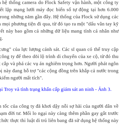
à hệ thống camera do Flock Safety vận hành, một công ty
ết lập mạng lưới máy đọc biển số tự động tại hơn 6.000
rong những năm gần đây. Hệ thống của Flock sử dụng các
 mọi phương tiện đi qua, từ đó tạo ra một "dấu vân tay kỹ
u vết này bao gồm cả những dữ liệu mang tính cá nhân như
g.
ưng" của lực lượng cảnh sát. Các sĩ quan có thể truy cập
công ty để theo dõi lộ trình di chuyển của xe cộ, từ đó thu
ất cắp và phá các vụ án nghiêm trọng hơn. Người phát ngôn
 bị này đang hỗ trợ "các cộng đồng trên khắp cả nước trong
 kiếm người mất tích".
 tốc của công ty đã khơi dậy nỗi sợ hãi của người dân về
ạm đời tư. Mối lo ngại này càng thêm phần gay gắt trước
hức thực thi luật di trú liên bang đã sử dụng hệ thống này