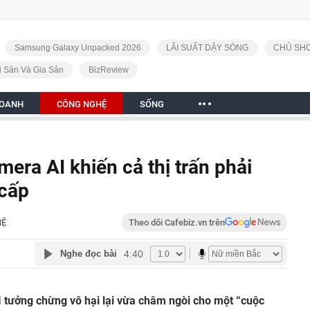
Samsung Galaxy Unpacked 2026
LÃI SUẤT DẬY SÓNG
CHỦ SHO
i Sản Và Gia Sản
BizReview
DOANH
CÔNG NGHỆ
SỐNG
era AI khiến cả thị trấn phải
 cấp
HỆ
Theo dõi Cafebiz.vn trên
4:40
Nghe đọc bài
 tưởng chừng vô hại lại vừa châm ngòi cho một “cuộc