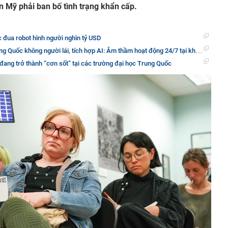
ấn Mỹ phải ban bố tình trạng khẩn cấp.
 đua robot hình người nghìn tỷ USD
 người lái, tích hợp AI: Âm thầm hoạt động 24/7 tại kho báu lộ thiên, sản lượng khai thác hơn 20 triệu m3
đang trở thành “cơn sốt” tại các trường đại học Trung Quốc