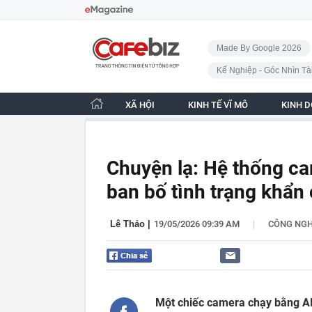
Bỏ qua điều hướng
CafeBiz - Trang chủ
Made By Google 2026
Kế Nghiệp - Góc Nhìn Tà
XÃ HỘI
KINH TẾ VĨ MÔ
KINH 
Chuyện lạ: Hệ thống cam
ban bố tình trạng khẩn
|
Lê Thảo
|
19/05/2026 09:39 AM
CÔNG NG
Một chiếc camera chạy bằng AI