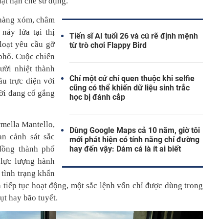
ật hạn chế sử dụng.
 hàng xóm, châm
nảy lửa tại thị
Tiến sĩ AI tuổi 26 và cú rẽ định mệnh
loạt yêu cầu gỡ
từ trò chơi Flappy Bird
 phố. Cuộc chiến
gười nhiệt thành
Chỉ một cử chỉ quen thuộc khi selfie
u trực diện với
cũng có thể khiến dữ liệu sinh trắc
ời đang cố gắng
học bị đánh cắp
rmella Mantello,
Dùng Google Maps cả 10 năm, giờ tôi
an cảnh sát sắc
mới phát hiện có tính năng chỉ đường
đồng thành phố
hay đến vậy: Dám cá là ít ai biết
 lực lượng hành
 tình trạng khẩn
 tiếp tục hoạt động, một sắc lệnh vốn chỉ được dùng trong
lụt hay bão tuyết.