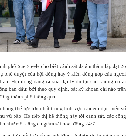
ành phố Sue Steele cho biết cảnh sát đã âm thầm lắp đặt 26
ự phê duyệt của hội đồng hay ý kiến đóng góp của người
 an. Hội đồng đang rà soát lại lý do tại sao không có ai
ồng ban đầu; bởi theo quy định, bất kỳ khoản chi nào trên
đồng thành phố thông qua.
 những thế lực lớn nhất trong lĩnh vực camera đọc biển số
hư vũ bão. Họ tiếp thị hệ thống này tới cảnh sát, các công
nhà như một công cụ giám sát hoạt động 24/7.
hoặc từ chối hợp đồng với Flock Safety do lo ngại về an