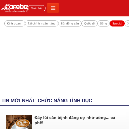
Đọc nhiều
Mới nhất
Kinh doanh
Tài chính ngân hàng
Bất động sản
Quốc tế
Sống
Special
X
TIN MỚI NHẤT: CHỨC NĂNG TÌNH DỤC
Đẩy lùi căn bệnh đáng sợ nhờ uống... cà
phê!