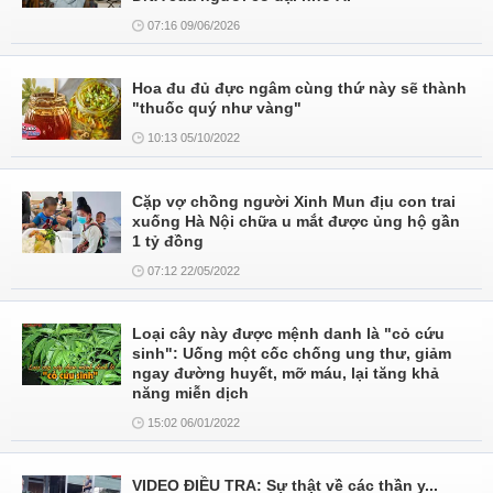
07:16 09/06/2026
Hoa đu đủ đực ngâm cùng thứ này sẽ thành
"thuốc quý như vàng"
10:13 05/10/2022
Cặp vợ chồng người Xinh Mun địu con trai
xuống Hà Nội chữa u mắt được ủng hộ gần
1 tỷ đồng
07:12 22/05/2022
Loại cây này được mệnh danh là "cỏ cứu
sinh": Uống một cốc chống ung thư, giảm
ngay đường huyết, mỡ máu, lại tăng khả
năng miễn dịch
15:02 06/01/2022
VIDEO ĐIỀU TRA: Sự thật về các thần y...