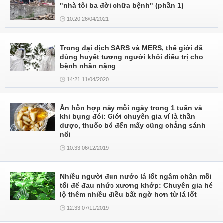
"nhà tôi ba đời chữa bệnh" (phần 1)
10:20 26/04/2021
Trong đại dịch SARS và MERS, thế giới đã
dùng huyết tương người khỏi điều trị cho
bệnh nhân nặng
14:21 11/04/2020
Ăn hỗn hợp này mỗi ngày trong 1 tuần và
khi bụng đói: Giới chuyên gia ví là thần
dược, thuốc bổ đến mấy cũng chẳng sánh
nổi
10:33 06/12/2019
Nhiều người đun nước lá lốt ngâm chân mỗi
tối để đau nhức xương khớp: Chuyên gia hé
lộ thêm nhiều điều bất ngờ hơn từ lá lốt
12:33 07/11/2019