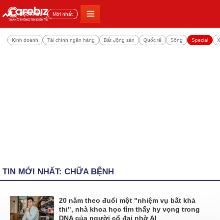
Đọc nhiều
Mới nhất
Kinh doanh
Tài chính ngân hàng
Bất động sản
Quốc tế
Sống
Special
X
TIN MỚI NHẤT: CHỮA BỆNH
20 năm theo đuổi một "nhiệm vụ bất khả
thi", nhà khoa học tìm thấy hy vọng trong
DNA của người cổ đại nhờ AI