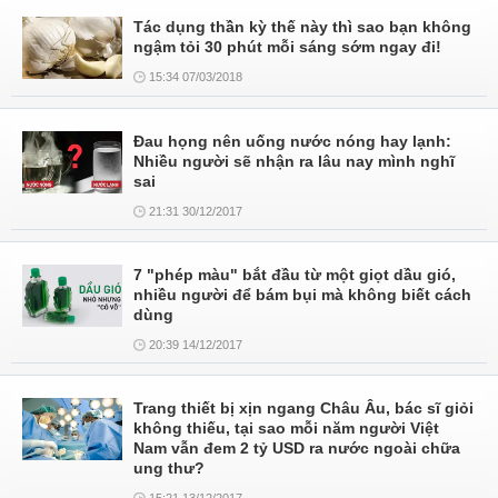
Tác dụng thần kỳ thế này thì sao bạn không
ngậm tỏi 30 phút mỗi sáng sớm ngay đi!
15:34 07/03/2018
Đau họng nên uống nước nóng hay lạnh:
Nhiều người sẽ nhận ra lâu nay mình nghĩ
sai
21:31 30/12/2017
7 "phép màu" bắt đầu từ một giọt dầu gió,
nhiều người để bám bụi mà không biết cách
dùng
20:39 14/12/2017
Trang thiết bị xịn ngang Châu Âu, bác sĩ giỏi
không thiếu, tại sao mỗi năm người Việt
Nam vẫn đem 2 tỷ USD ra nước ngoài chữa
ung thư?