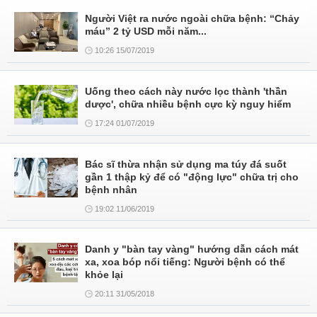
Người Việt ra nước ngoài chữa bệnh: “Chảy
máu” 2 tỷ USD mỗi năm...
10:26 15/07/2019
Uống theo cách này nước lọc thành 'thần
dược', chữa nhiều bệnh cực kỳ nguy hiểm
17:24 01/07/2019
Bác sĩ thừa nhận sử dụng ma túy đá suốt
gần 1 thập kỷ để có "động lực" chữa trị cho
bệnh nhân
19:02 11/06/2019
Danh y "bàn tay vàng" hướng dẫn cách mát
xa, xoa bóp nổi tiếng: Người bệnh có thể
khỏe lại
20:11 31/05/2018