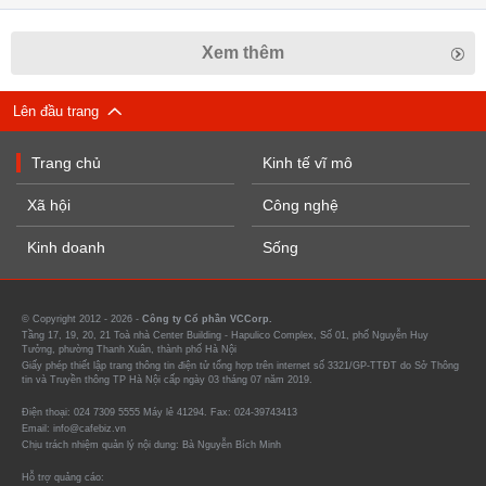
Xem thêm
Lên đầu trang
Trang chủ
Kinh tế vĩ mô
Xã hội
Công nghệ
Kinh doanh
Sống
© Copyright 2012 - 2026 -
Công ty Cổ phần VCCorp.
Tầng 17, 19, 20, 21 Toà nhà Center Building - Hapulico Complex, Số 01, phố Nguyễn Huy
Tưởng, phường Thanh Xuân, thành phố Hà Nội
Giấy phép thiết lập trang thông tin điện tử tổng hợp trên internet số 3321/GP-TTĐT do Sở Thông
tin và Truyền thông TP Hà Nội cấp ngày 03 tháng 07 năm 2019.
Điện thoại: 024 7309 5555 Máy lẻ 41294. Fax: 024-39743413
Email: info@cafebiz.vn
Chịu trách nhiệm quản lý nội dung: Bà Nguyễn Bích Minh
Hỗ trợ quảng cáo: