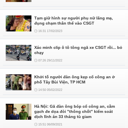
Tạm giữ hình sự người phụ nữ lăng mạ,
đụng chạm thân thể vào CSGT
16:31 17/02/2023
Xác minh clip ô tô tông ngã xe CSGT rồi... bỏ
chạy
07:26 29/11/2022
Khởi tố người đàn ông kẹp cổ công an ở
phố Tây Bùi Viện, TP HCM
14:50 05/02/2022
Hà Nội: Gã đàn ông bóp cổ công an, cầm
gạch đe dọa đòi "thông chốt" kiểm soát
dịch lĩnh án 33 tháng tù giam
15:51 06/09/2021