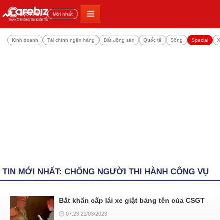
Đọc nhiều
Mới nhất
Kinh doanh
Tài chính ngân hàng
Bất động sản
Quốc tế
Sống
Special
X
TIN MỚI NHẤT: CHỐNG NGƯỜI THI HÀNH CÔNG VỤ
Bắt khẩn cấp lái xe giật bảng tên của CSGT
07:23 21/03/2023