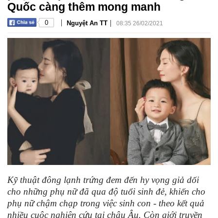
Quốc càng thêm mong manh
|
|
0
Nguyệt An TT
08:35 26/02/2021
Kỹ thuật đông lạnh trứng đem đến hy vọng giả dối
cho những phụ nữ đã qua độ tuổi sinh đẻ, khiến cho
phụ nữ chậm chạp trong việc sinh con - theo kết quả
nhiều cuộc nghiên cứu tại châu Âu. Còn giới truyền