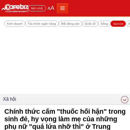
A
A
Đọc nhiều
Mới nhất
Kinh doanh
Tài chính ngân hàng
Bất động sản
Quốc tế
Sống
Special
X
Xã hội
Chính thức cấm "thuốc hối hận" trong
sinh đẻ, hy vọng làm mẹ của những
phụ nữ "quá lứa nhỡ thì" ở Trung