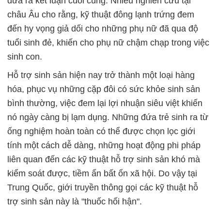
đưa ra kết luận cuối cùng. Nhiều nghiên cứu tại
châu Âu cho rằng, kỹ thuật đông lạnh trứng đem
đến hy vọng giả dối cho những phụ nữ đã qua độ
tuổi sinh đẻ, khiến cho phụ nữ chậm chạp trong việc
sinh con.
Hỗ trợ sinh sản hiện nay trở thành một loại hàng
hóa, phục vụ những cặp đôi có sức khỏe sinh sản
bình thường, việc đem lại lợi nhuận siêu việt khiến
nó ngày càng bị lạm dụng. Những đứa trẻ sinh ra từ
ống nghiệm hoàn toàn có thể được chọn lọc giới
tính một cách dễ dàng, những hoạt động phi pháp
liên quan đến các kỹ thuật hỗ trợ sinh sản khó mà
kiểm soát được, tiềm ẩn bất ổn xã hội. Do vậy tại
Trung Quốc, giới truyền thông gọi các kỹ thuật hỗ
trợ sinh sản này là "thuốc hối hận".