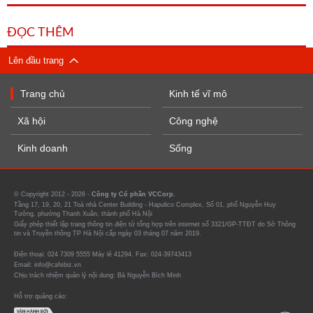
ĐỌC THÊM
Lên đầu trang
Trang chủ
Kinh tế vĩ mô
Xã hội
Công nghệ
Kinh doanh
Sống
© Copyright 2012 - 2026 -
Công ty Cổ phần VCCorp.
Tầng 17, 19, 20, 21 Toà nhà Center Building - Hapulico Complex, Số 01, phố Nguyễn Huy
Tưởng, phường Thanh Xuân, thành phố Hà Nội
Giấy phép thiết lập trang thông tin điện tử tổng hợp trên internet số 3321/GP-TTĐT do Sở Thông
tin và Truyền thông TP Hà Nội cấp ngày 03 tháng 07 năm 2019.
Điện thoại: 024 7309 5555 Máy lẻ 41294. Fax: 024-39743413
Email: info@cafebiz.vn
Chịu trách nhiệm quản lý nội dung: Bà Nguyễn Bích Minh
Hỗ trợ quảng cáo: