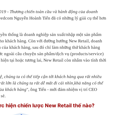
019 - Thương chiến toàn cầu và hành động của doanh
eedcom Nguyễn Hoành Tiến đã có những lý giải cụ thể hơn
uyền thống là doanh nghiệp sản xuất/nhập một sản phẩm
cho khách hàng. Còn với đường hướng New Retail, doanh
 của khách hàng, sau đó chỉ làm những thứ khách hàng
ức ngoài câu chuyện sản phẩm/dịch vụ (products/service)
hiện tại hoặc tương lai, New Retail còn nhắm vào tính thời
ệ, chúng ta có thể tiếp cận tới khách hàng qua rất nhiều
t lớn là chúng ta rất dễ mất đi cái nhìn,khả năng có thể
của khách hàng
", ông Tiến - mới đảm nhiệm vị trí CEO
 sẻ.
c hiện chiến lược New Retail thế nào?