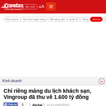
A
A
Đọc nhiều
Mới nhất
Kinh doanh
Tài chính ngân hàng
Bất động sản
Quốc tế
Sống
Special
X
Kinh doanh
Chỉ riêng mảng du lịch khách sạn,
Vingroup đã thu về 1.600 tỷ đồng
|
|
0
duchai
14:19 19/02/2014