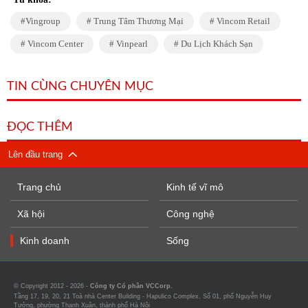
Vingroup
Trung Tâm Thương Mại
Vincom Retail
Vincom Center
Vinpearl
Du Lịch Khách Sạn
TIN CÙNG CHUYÊN MỤC
ĐỌC THÊM
Lên đầu trang
Trang chủ
Kinh tế vĩ mô
Xã hội
Công nghệ
Kinh doanh
Sống
© Copyright 2012 - 2026 -
Công ty Cổ phần VCCorp.
Tầng 17, 19, 20, 21 Toà nhà Center Building - Hapulico Complex, Số 01, phố Nguyễn Huy
Tưởng, phường Thanh Xuân, thành phố Hà Nội