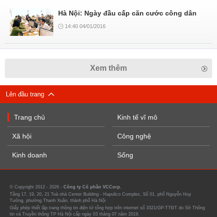
Hà Nội: Ngày đầu cấp căn cước công dân
14:40 04/01/2016
Xem thêm
Lên đầu trang
Trang chủ
Kinh tế vĩ mô
Xã hội
Công nghệ
Kinh doanh
Sống
© Copyright 2012 - 2026 -
Công ty Cổ phần VCCorp.
Tầng 17, 19, 20, 21 Toà nhà Center Building - Hapulico Complex, Số 01, phố Nguyễn Huy
Tưởng, phường Thanh Xuân, thành phố Hà Nội
Giấy phép thiết lập trang thông tin điện tử tổng hợp trên internet số 3321/GP-TTĐT do Sở Thông
tin và Truyền thông TP Hà Nội cấp ngày 03 tháng 07 năm 2019.