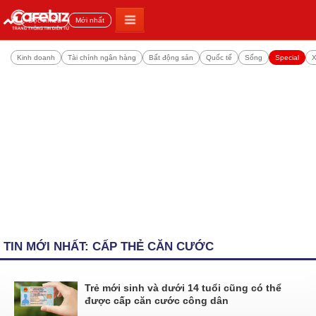
Đọc nhiều
Mới nhất
Kinh doanh
Tài chính ngân hàng
Bất động sản
Quốc tế
Sống
Special
X
TIN MỚI NHẤT: CẤP THẺ CĂN CƯỚC
Trẻ mới sinh và dưới 14 tuổi cũng có thể
được cấp căn cước công dân