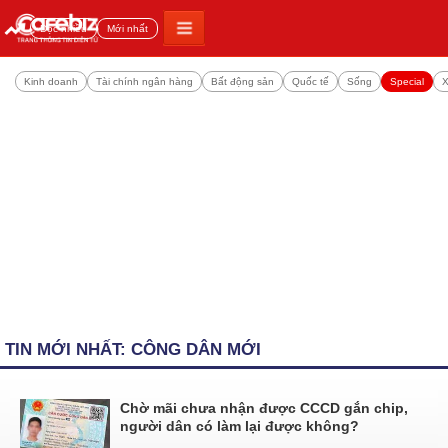
Đọc nhiều
Mới nhất
Kinh doanh
Tài chính ngân hàng
Bất động sản
Quốc tế
Sống
Special
X
TIN MỚI NHẤT: CÔNG DÂN MỚI
Chờ mãi chưa nhận được CCCD gắn chip,
người dân có làm lại được không?