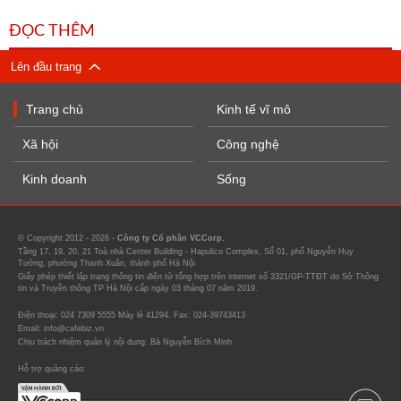
ĐỌC THÊM
Lên đầu trang
Trang chủ
Kinh tế vĩ mô
Xã hội
Công nghệ
Kinh doanh
Sống
© Copyright 2012 - 2026 -
Công ty Cổ phần VCCorp.
Tầng 17, 19, 20, 21 Toà nhà Center Building - Hapulico Complex, Số 01, phố Nguyễn Huy
Tưởng, phường Thanh Xuân, thành phố Hà Nội
Giấy phép thiết lập trang thông tin điện tử tổng hợp trên internet số 3321/GP-TTĐT do Sở Thông
tin và Truyền thông TP Hà Nội cấp ngày 03 tháng 07 năm 2019.
Điện thoại: 024 7309 5555 Máy lẻ 41294. Fax: 024-39743413
Email: info@cafebiz.vn
Chịu trách nhiệm quản lý nội dung: Bà Nguyễn Bích Minh
Hỗ trợ quảng cáo: