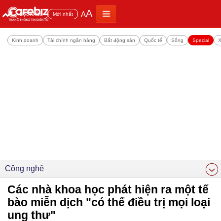
A
A
Đọc nhiều
Mới nhất
Kinh doanh
Tài chính ngân hàng
Bất động sản
Quốc tế
Sống
Special
X
Công nghệ
Các nhà khoa học phát hiện ra một tế
bào miễn dịch "có thể điều trị mọi loại
ung thư"