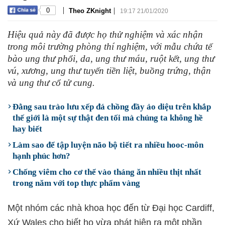
|
|
0
Theo ZKnight
19:17 21/01/2020
Hiệu quả này đã được họ thử nghiệm và xác nhận
trong môi trường phòng thí nghiệm, với mẫu chứa tế
bào ung thư phổi, da, ung thư máu, ruột kết, ung thư
vú, xương, ung thư tuyến tiền liệt, buồng trứng, thận
và ung thư cổ tử cung.
Đằng sau trào lưu xếp đá chồng đầy ảo diệu trên khắp
thế giới là một sự thật đen tối mà chúng ta không hề
hay biết
Làm sao để tập luyện não bộ tiết ra nhiều hooc-môn
hạnh phúc hơn?
Chống viêm cho cơ thể vào tháng ăn nhiều thịt nhất
trong năm với top thực phẩm vàng
Một nhóm các nhà khoa học đến từ Đại học Cardiff,
Xứ Wales cho biết họ vừa phát hiện ra một phần