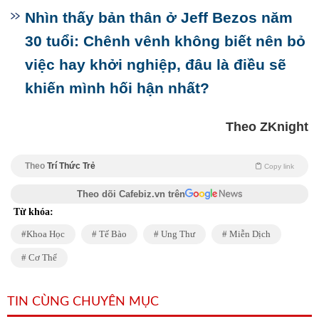
Nhìn thấy bản thân ở Jeff Bezos năm
30 tuổi: Chênh vênh không biết nên bỏ
việc hay khởi nghiệp, đâu là điều sẽ
khiến mình hối hận nhất?
Theo ZKnight
Theo
Trí Thức Trẻ
Copy link
Theo dõi Cafebiz.vn trên
Từ khóa:
Khoa Học
Tế Bào
Ung Thư
Miễn Dịch
Cơ Thể
TIN CÙNG CHUYÊN MỤC