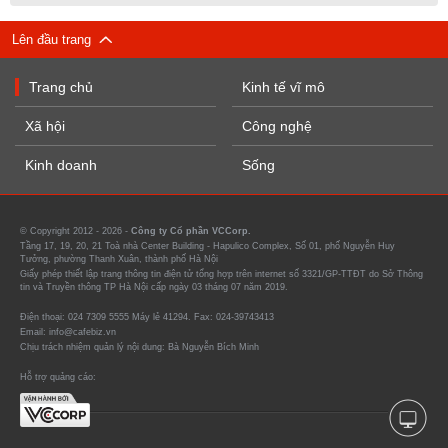
Lên đầu trang
Trang chủ
Kinh tế vĩ mô
Xã hội
Công nghệ
Kinh doanh
Sống
© Copyright 2012 - 2026 -
Công ty Cổ phần VCCorp.
Tầng 17, 19, 20, 21 Toà nhà Center Building - Hapulico Complex, Số 01, phố Nguyễn Huy
Tưởng, phường Thanh Xuân, thành phố Hà Nội
Giấy phép thiết lập trang thông tin điện tử tổng hợp trên internet số 3321/GP-TTĐT do Sở Thông
tin và Truyền thông TP Hà Nội cấp ngày 03 tháng 07 năm 2019.
Điện thoại: 024 7309 5555 Máy lẻ 41294. Fax: 024-39743413
Email: info@cafebiz.vn
Chịu trách nhiệm quản lý nội dung: Bà Nguyễn Bích Minh
Hỗ trợ quảng cáo: